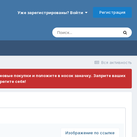
Регистрация
Уже зарегистрированы? Войти
Вся активность
ановые покупки и положите в носок заначку. Заприте ваших
регите себя!
Изображение по ссылке