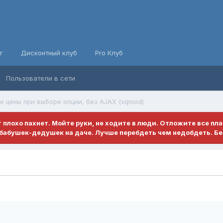
г
Дисконтный клуб
Pro Клуб
Пользователи в сети
е цены при выборе опции, без AJAX (vqmod)
ет плохо пахнет. Мойте руки, не ходите в люди. Отложите все пл
бабушек-дедушек на даче. Лучше перебдеть чем недобдеть. Бе