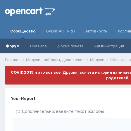
Сообщество
OPENCART.PRO
Активность
Хостин
Форум
Правила
Доска почета
Администрация
Главная
Модули, шаблоны, дополнения
Модули
Обновлени
COVID2019 и это вот все. Друзья, вся эта история начина
родителей, 
Your Report
Дополнительно: введите текст жалобы.