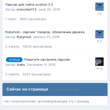
Парсер для сайта ocstore 2.3
Автор:
invincible173
,
June 29, 2019
1
ответ
9903
просмотра
Rubynoid - парсинг товаров, обновление движка.
Автор:
Rubynoid
,
January 23, 2018
2
ответа
12630
просмотров
Помогите настроить парсинг
ocshop
Автор:
fsatis
,
December 11, 2015
4
ответа
5037
просмотров
Сейчас на странице
0 пользователей
Нет пользователей, просматривающих эту страницу