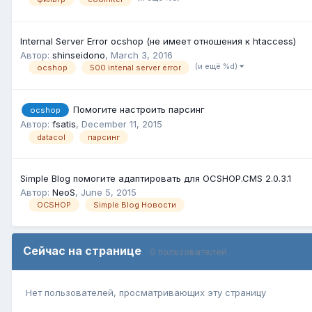
Internal Server Error ocshop (не имеет отношения к htaccess)
Автор:
shinseidono
,
March 3, 2016
(и ещё %d)
ocshop
500 intenal server error
Помогите настроить парсинг
ocshop
Автор:
fsatis
,
December 11, 2015
datacol
парсинг
Simple Blog помогите адаптировать для OCSHOP.CMS 2.0.3.1
Автор:
NeoS
,
June 5, 2015
OCSHOP
Simple Blog Новости
Сейчас на странице
0 пользователей
Нет пользователей, просматривающих эту страницу