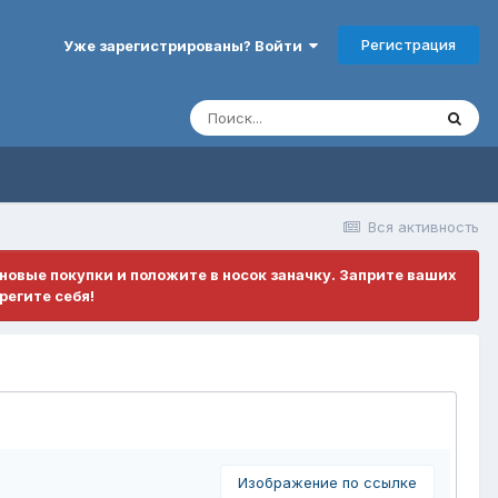
Регистрация
Уже зарегистрированы? Войти
Вся активность
ановые покупки и положите в носок заначку. Заприте ваших
регите себя!
Изображение по ссылке