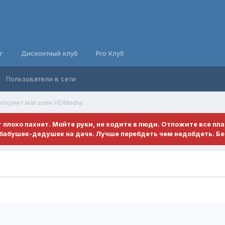
г
Дисконтный клуб
Pro Клуб
Пользователи в сети
нтернет магазин HDMedia
ет плохо пахнет. Мойте руки, не ходите в люди. Отложите все пл
бабушек-дедушек на даче. Лучше перебдеть чем недобдеть. Бе