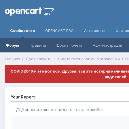
Сообщество
OPENCART.PRO
Активность
Хостин
Форум
Правила
Доска почета
Администрация
Главная
Доска почёта
Хвастаемся своими магазинами
И
COVID2019 и это вот все. Друзья, вся эта история начина
родителей, 
Your Report
Дополнительно: введите текст жалобы.