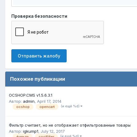
Проверка безопасности
Отправить жалобу
Похожие публикации
OCSHOP.CMS v1.5.6.3.1
Автор:
admin
,
April 17, 2014
(и ещё %d)
ocshop
opencart
Фильтр считает, но не отображает отфильтрованные товары
Автор:
igkump1
,
July 12, 2017
(и ещё %d)
фильтр
coolfilter