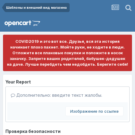
Шаблоны и внешний вид магазина
COVID2019 и это вот все. Друзья, вся эта история
начинает плохо пахнет. Мойте руки, не ходите в люди.
Отложите все плановые покупки и положите в носок
заначку. Заприте ваших родителей, бабушек-дедушек
на даче. Лучше перебдеть чем недобдеть. Берегите себя!
Your Report
Дополнительно: введите текст жалобы.
Изображение по ссылке
Проверка безопасности