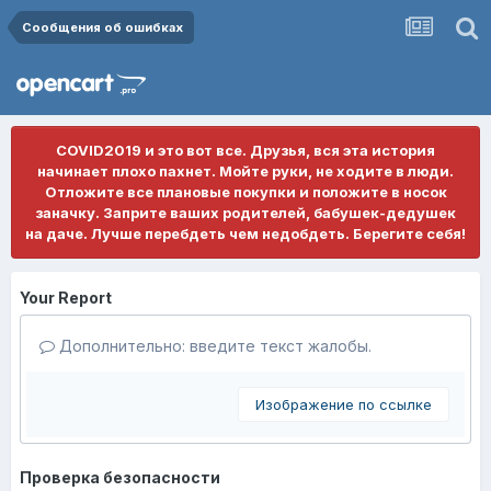
Сообщения об ошибках
COVID2019 и это вот все. Друзья, вся эта история
начинает плохо пахнет. Мойте руки, не ходите в люди.
Отложите все плановые покупки и положите в носок
заначку. Заприте ваших родителей, бабушек-дедушек
на даче. Лучше перебдеть чем недобдеть. Берегите себя!
Your Report
Дополнительно: введите текст жалобы.
Изображение по ссылке
Проверка безопасности