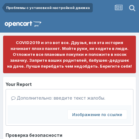
Проблемы с установкой настройкой движка
COVID2019 и это вот все. Друзья, вся эта история
начинает плохо пахнет. Мойте руки, не ходите в люди.
Отложите все плановые покупки и положите в носок
заначку. Заприте ваших родителей, бабушек-дедушек
на даче. Лучше перебдеть чем недобдеть. Берегите себя!
Your Report
Дополнительно: введите текст жалобы.
Изображение по ссылке
Проверка безопасности