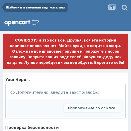
Шаблоны и внешний вид магазина
COVID2019 и это вот все. Друзья, вся эта история
начинает плохо пахнет. Мойте руки, не ходите в люди.
Отложите все плановые покупки и положите в носок
заначку. Заприте ваших родителей, бабушек-дедушек
на даче. Лучше перебдеть чем недобдеть. Берегите себя!
Your Report
Дополнительно: введите текст жалобы.
Изображение по ссылке
Проверка безопасности