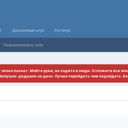
г
Дисконтный клуб
Pro Клуб
Пользователи в сети
X
ет плохо пахнет. Мойте руки, не ходите в люди. Отложите все пл
бабушек-дедушек на даче. Лучше перебдеть чем недобдеть. Бе