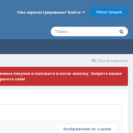
Регистрация
Уже зарегистрированы? Войти
Вся активность
ановые покупки и положите в носок заначку. Заприте ваших
регите себя!
Изображение по ссылке