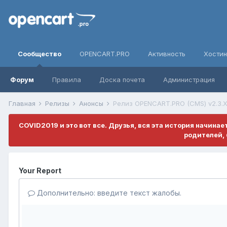
Сообщество
OPENCART.PRO
Активность
Хостин
Форум
Правила
Доска почета
Администрация
Главная
Релизы
Анонсы
Релиз OPENCART.PRO (CMS) v2.3.
COVID2019 и это вот все. Друзья, вся эта история начина
родителей, 
Your Report
Дополнительно: введите текст жалобы.