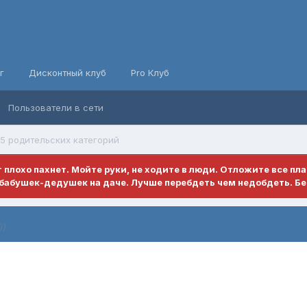
г
Дисконтный клуб
Pro Клуб
Пользователи в сети
5 родительских категорий
ет плохо пахнет. Мойте руки, не ходите в люди. Отложите все пл
бабушек-дедушек на даче. Лучше перебдеть чем недобдеть. Бе
0)