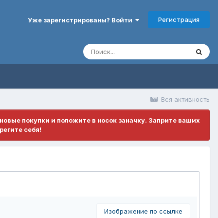
Регистрация
Уже зарегистрированы? Войти
Вся активность
ановые покупки и положите в носок заначку. Заприте ваших
регите себя!
Изображение по ссылке