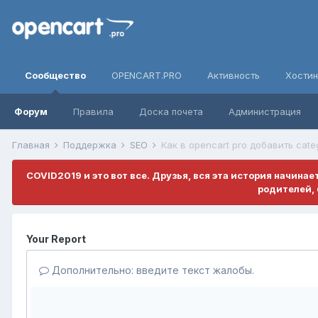
Сообщество
OPENCART.PRO
Активность
Хостин
Форум
Правила
Доска почета
Администрация
Главная
Поддержка
SEO
Как в opencart pro добавить categ
COVID2019 и это вот все. Друзья, вся эта история начина
родителей, 
Your Report
Дополнительно: введите текст жалобы.