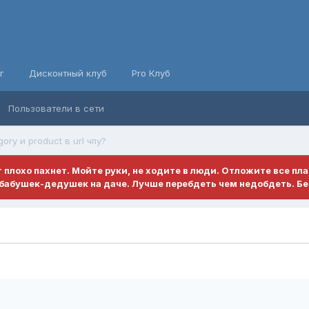
г
Дисконтный клуб
Pro Клуб
Пользователи в сети
ory и product в url чпу?
ет плохо пахнет. Мойте руки, не ходите в люди. Отложите все пл
бабушек-дедушек на даче. Лучше перебдеть чем недобдеть. Бе