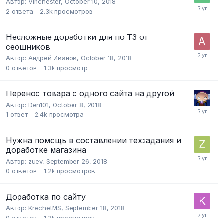
Автор:
Vinchester
,
October 10, 2018
2
ответа
2.3k
просмотров
Несложные доработки для по ТЗ от
сеошников
Автор:
Андрей Иванов
,
October 18, 2018
0
ответов
1.3k
просмотр
Перенос товара с одного сайта на другой
Автор:
Den101
,
October 8, 2018
1
ответ
2.4k
просмотра
Нужна помощь в составлении техзадания и
доработке магазина
Автор:
zuev
,
September 26, 2018
0
ответов
1.2k
просмотров
Доработка по сайту
Автор:
KrechetMS
,
September 18, 2018
0
ответов
1.3k
просмотров