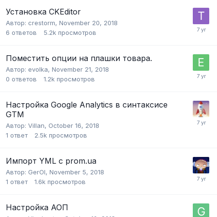
Установка CKEditor
Автор:
crestorm
,
November 20, 2018
6
ответов
5.2k
просмотров
Поместить опции на плашки товара.
Автор:
evolka
,
November 21, 2018
0
ответов
1.2k
просмотров
Настройка Google Analytics в синтаксисе
GTM
Автор:
Villan
,
October 16, 2018
1
ответ
2.5k
просмотров
Импорт YML с prom.ua
Автор:
GerOl
,
November 5, 2018
1
ответ
1.6k
просмотров
Настройка АОП