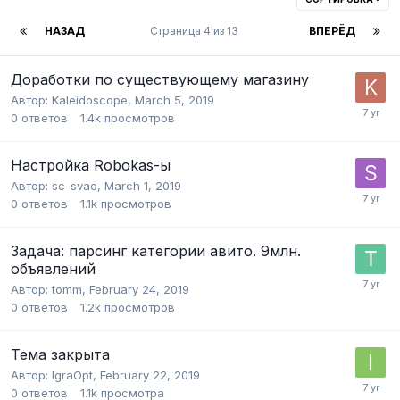
НАЗАД
Страница 4 из 13
ВПЕРЁД
Доработки по существующему магазину
Автор:
Kaleidoscope
,
March 5, 2019
0
ответов
1.4k
просмотров
Настройка Robokas-ы
Автор:
sc-svao
,
March 1, 2019
0
ответов
1.1k
просмотров
Задача: парсинг категории авито. 9млн.
объявлений
Автор:
tomm
,
February 24, 2019
0
ответов
1.2k
просмотров
Тема закрыта
Автор:
IgraOpt
,
February 22, 2019
0
ответов
1.1k
просмотра