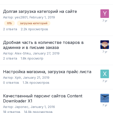
Долгая загрузка категорий на сайте
Автор:
yes2801
,
February 1, 2019
ttfb
загрузка категорий
2
ответа
2.2k
просмотров
Дробная часть в количестве товаров в
админке и в письме заказа
Автор:
Alex-Shku
,
January 27, 2019
2
ответа
1.8k
просмотр
Настройка магазина, загрузка прайс листа
Автор:
Xptr
,
January 21, 2019
0
ответов
1.3k
просмотров
Качественный парсинг сайтов Content
Downloader X1
Автор:
Japonec
,
January 1, 2016
18
ответов
14.9k
просмотров