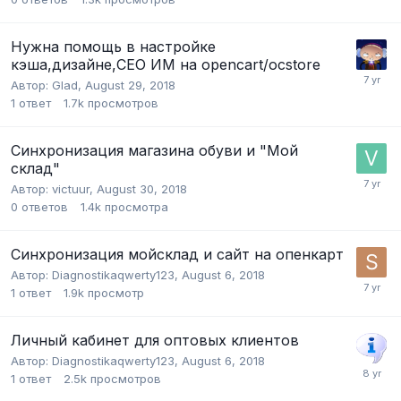
Нужна помощь в настройке
кэша,дизайне,СЕО ИМ на opencart/ocstore
Автор:
Glad
,
August 29, 2018
1
ответ
1.7k
просмотров
Синхронизация магазина обуви и "Мой
склад"
Автор:
victuur
,
August 30, 2018
0
ответов
1.4k
просмотра
Синхронизация мойсклад и сайт на опенкарт
Автор:
Diagnostikaqwerty123
,
August 6, 2018
1
ответ
1.9k
просмотр
Личный кабинет для оптовых клиентов
Автор:
Diagnostikaqwerty123
,
August 6, 2018
1
ответ
2.5k
просмотров