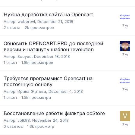
Нужна доработка сайта на Opencart
Автор:
webprovl
,
December 21, 2018
2
ответа
2k
просмотров
Обновить OPENCART.PRO до последней
версии и натянуть шаблон revolution
Автор:
Seeyou
,
December 18, 2018
1
ответ
1.5k
просмотров
Требуется программист Opencart на
постоянную основу
Автор:
Ирина Житова
,
December 4, 2018
1
ответ
1.5k
просмотра
Восстановление работы фильтра ocStore
Автор:
volk98
,
November 24, 2018
0
ответов
1.3k
просмотр