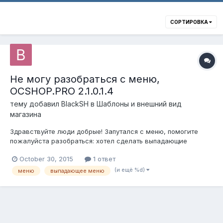
СОРТИРОВКА
Не могу разобраться с меню,
OCSHOP.PRO 2.1.0.1.4
тему добавил
BlackSH
в
Шаблоны и внешний вид
магазина
Здравствуйте люди добрые! Запутался с меню, помогите
пожалуйста разобраться: хотел сделать выпадающие
категории в меню на главной странице. В корневой
October 30, 2015
1 ответ
категории "Меню" создал две дочернии, потом в закладке
"Дизайн" создал пункт "меню", вложил в него дочерние
(и ещё %d)
меню
выпадающее меню
категории - не работает, потом сдуру...