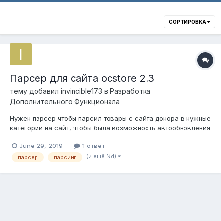
СОРТИРОВКА
Парсер для сайта ocstore 2.3
тему добавил
invincible173
в
Разработка
Дополнительного Функционала
Нужен парсер чтобы парсил товары с сайта донора в нужные
категории на сайт, чтобы была возможность автообновления
наличия и цен. Цену и сроки просьба писать в л.с.
June 29, 2019
1 ответ
(и ещё %d)
парсер
парсинг