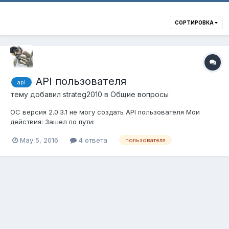
СОРТИРОВКА
API пользователя
api
тему добавил
strateg2010
в
Общие вопросы
ОС версия 2.0.3.1 не могу создать API пользователя Мои
действия: Зашел по пути:
Система>Пользователи>API>Создать API ввел все что нужно
May 5, 2016
4 ответа
пользователя
для заполнения нажимаю сохранить иии ничего. Пишет что
сохранил но в таблице нет созданного API. На прямую в БД
создать API возможно?