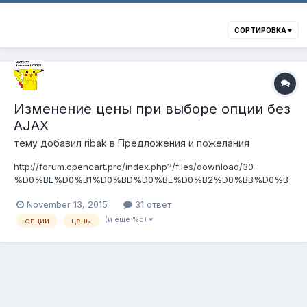
СОРТИРОВКА
Изменение цены при выборе опции без
AJAX
тему добавил
ribak
в
Предложения и пожелания
http://forum.opencart.pro/index.php?/files/download/30-
%D0%BE%D0%B1%D0%BD%D0%BE%D0%B2%D0%BB%D0%B
5%D0%BD%D0%B8%D0%B5-
November 13, 2015
31 ответ
%D1%86%D0%B5%D0%BD%D1%8B-
%D0%BF%D1%80%D0%B8-
(и ещё %d)
опции
цены
%D0%B2%D1%8B%D0%B1%D0%BE%D1%80%D0%B5-
%D0%BE%D0%BF%D1%86%D0%B8%D0%B8-
%D0%B1%D0%B5%D0%B7-ajax-vqmod/ Пытаюсь вклеить
этот XML 2.0.18, не п...