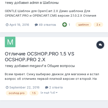
тему добавил
admin
в
Шаблоны
GENTLE Шаблон для OpenCart 2.X Демо шаблона Для
OPENCART.PRO и OPENCART.CMS версии 2.1.0.2.X Отличия
версий можно увидеть тут Автор admin Добавлен 19.0...
April 19, 2016
49 ответов
1
шаблон
2.x
Отличие OCSHOP.PRO 1.5 VS
OCSHOP.PRO 2.X
тему добавил
megasvf
в
Общие вопросы
Всем привет. Сижу выбираю движок для магазина и встал
вопрос об отличиях первой платной версии от второй. На
глаз понял, что модулей и тем больше под 1,5, но 2.х новее (а
September 22, 2016
2 ответа
вот что это дает - хз). Помогите понять пожалуйста или
тыцнете в сравнительную таблицу этих версий,...
(и ещё %d)
ocshop.pro
1.5