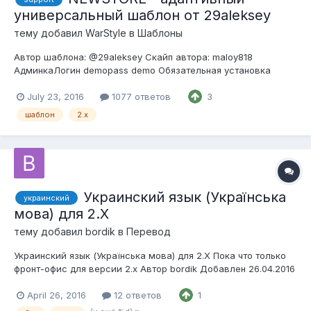
универсальный шаблон от 29aleksey
тему добавил
WarStyle
в
Шаблоны
Автор шаблона: @29aleksey Скайп автора: maloy818
АдминкаЛогин demopass demo Обязательная установка
IonCube Loader 5.1 Совместимость: opencart.pro 2.1 - 2.3
Cписок функционала и модулей (Все эти модули есть в
July 23, 2016
1077 ответов
3
шаблоне) Скриншоты:...
шаблон
2.x
Украинский язык (Українська
украинский
мова) для 2.Х
тему добавил
bordik
в
Перевод
Украинский язык (Українська мова) для 2.Х Пока что только
фронт-офис для версии 2.х Автор bordik Добавлен 26.04.2016
Категория Перевод...
April 26, 2016
12 ответов
1