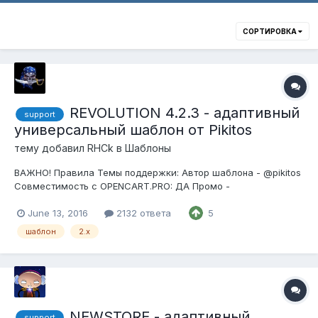
СОРТИРОВКА
REVOLUTION 4.2.3 - адаптивный
support
универсальный шаблон от Pikitos
тему добавил
RHCk
в
Шаблоны
ВАЖНО! Правила Темы поддержки: Автор шаблона - @pikitos
Совместимость с OPENCART.PRO: ДА Промо -
http://ocshop.info/adaptivnyj-shablon-revolution/ Описание
настроек шаблона - линк Актуальная версия - 4.2.3 от
June 13, 2016
2132 ответа
5
24.11.2018 Если имеет место проблема с виджетом Inst...
шаблон
2.x
NEWSTORE - адаптивный
support