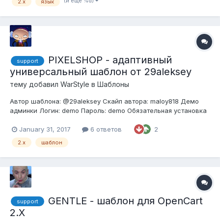
(и ещё %d)
2.x
язык
PIXELSHOP - адаптивный
support
универсальный шаблон от 29aleksey
тему добавил
WarStyle
в
Шаблоны
Автор шаблона: @29aleksey Скайп автора: maloy818 Демо
админки Логин: demo Пароль: demo Обязательная установка
IonCube Loader Совместимость: opencart.pro 2.3, скоро будет
под 2.1 Cписок функционала и модулей (Все эти модули есть
January 31, 2017
6 ответов
2
в шаблоне)...
2.x
шаблон
GENTLE - шаблон для OpenCart
support
2.X