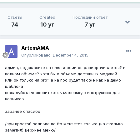
Ответы
Created
Последний ответ
74
10 yr
7 yr
ArtemAMA
Опубликовано:
December 4, 2015
админ, подскажите на cms версии он разворачивается? в
полном объеме? хотя бы в объеме доступных модулей....
или он только на pro? а на про будет так же как на демо
шаблона
пожалуйста черконите хоть маленькую инструкцию для
новичков
заранее спасибо
/при простой заливке по ftp меняется только (на сколько
заметил) верхнее меню/