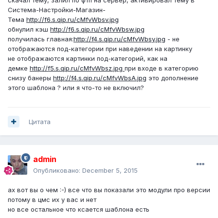
скачал тему, залил по фтп на сервер, активировал тему в
Система-Настройки-Магазин-
Тема
http://f6.s.qip.ru/cMfvWbsv.jpg
обнулил кэш
http://f6.s.qip.ru/cMfvWbsw.jpg
получилась главная:
http://f4.s.qip.ru/cMfvWbsy.jpg
- не
отображаются под-категории при наведении на картинку
не отображаются картинки под-категорий, как на
демке
http://f5.s.qip.ru/cMfvWbsz.jpg
при входе в категорию
снизу банеры
http://f4.s.qip.ru/cMfvWbsA.jpg
это дополнение
этого шаблона ? или я что-то не включил?
Цитата
admin
Опубликовано:
December 5, 2015
ах вот вы о чем :-) все что вы показали это модули про версии
потому в цмс их у вас и нет
но все остальное что ксается шаблона есть