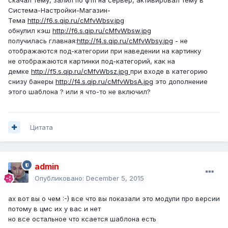
скачал тему, залил по фтп на сервер, активировал тему в
Система-Настройки-Магазин-
Тема
http://f6.s.qip.ru/cMfvWbsv.jpg
обнулил кэш
http://f6.s.qip.ru/cMfvWbsw.jpg
получилась главная:
http://f4.s.qip.ru/cMfvWbsy.jpg
- не
отображаются под-категории при наведении на картинку
не отображаются картинки под-категорий, как на
демке
http://f5.s.qip.ru/cMfvWbsz.jpg
при входе в категорию
снизу банеры
http://f4.s.qip.ru/cMfvWbsA.jpg
это дополнение
этого шаблона ? или я что-то не включил?
Цитата
admin
Опубликовано:
December 5, 2015
ах вот вы о чем :-) все что вы показали это модули про версии
потому в цмс их у вас и нет
но все остальное что ксается шаблона есть