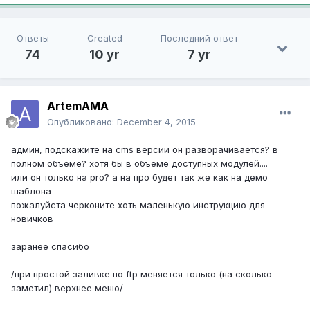
Ответы
Created
Последний ответ
74
10 yr
7 yr
ArtemAMA
Опубликовано:
December 4, 2015
админ, подскажите на cms версии он разворачивается? в
полном объеме? хотя бы в объеме доступных модулей....
или он только на pro? а на про будет так же как на демо
шаблона
пожалуйста черконите хоть маленькую инструкцию для
новичков
заранее спасибо
/при простой заливке по ftp меняется только (на сколько
заметил) верхнее меню/