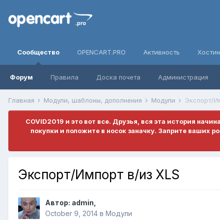
Сообщество
OPENCART.PRO
Активность
Хостин
Форум
Правила
Доска почета
Администрация
Главная
Модули, шаблоны, дополнения
Модули
Экспорт/И
COVID2019 и это вот все. Друзья, вся эта история начин
покупки и положите в носок заначку. Заприте ваших 
Экспорт/Импорт в/из XLS
Автор:
admin
,
October 9, 2014
в
Модули