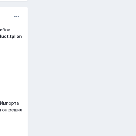
шибок
uct.tpl on
/ Импорта
и он решил