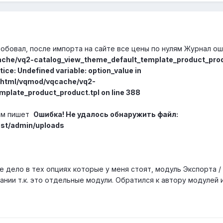
обовал, после импорта на сайте все цены по нулям Журнал о
che/vq2-catalog_view_theme_default_template_product_prod
tice: Undefined variable: option_value in
c_html/vqmod/vqcache/vq2-
plate_product_product.tpl on line 388
там пишет
Ошибка! Не удалось обнаружить файл:
ost/admin/uploads
се дело в тех опциях которые у меня стоят, модуль Экспорта 
ании т.к. это отдельные модули. Обратился к автору модулей 