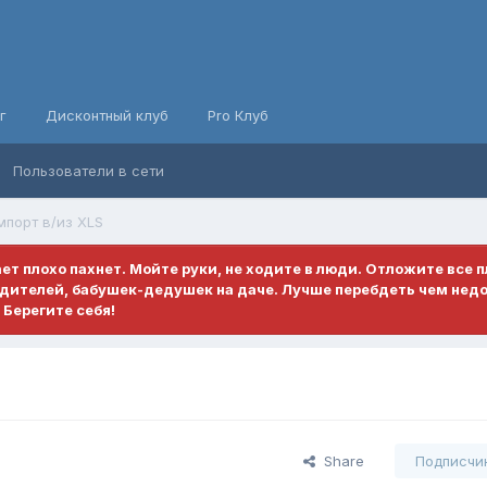
г
Дисконтный клуб
Pro Клуб
Пользователи в сети
мпорт в/из XLS
ает плохо пахнет. Мойте руки, не ходите в люди. Отложите все 
родителей, бабушек-дедушек на даче. Лучше перебдеть чем нед
Берегите себя!
Share
Подписчи