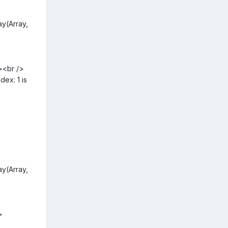
y(Array,
><br />
ex: 1 is
y(Array,
>