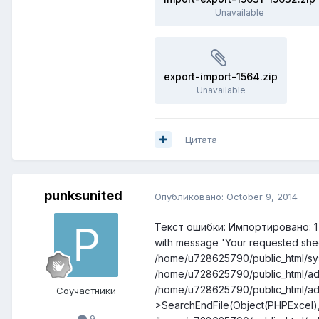
Unavailable
export-import-1564.zip
Unavailable
Цитата
punksunited
Опубликовано:
October 9, 2014
Текст ошибки: Импортировано: 1 
with message 'Your requested sheet 
/home/u728625790/public_html/sy
/home/u728625790/public_html/adm
/home/u728625790/public_html/ad
Соучастники
>SearchEndFile(Object(PHPExcel), 
9