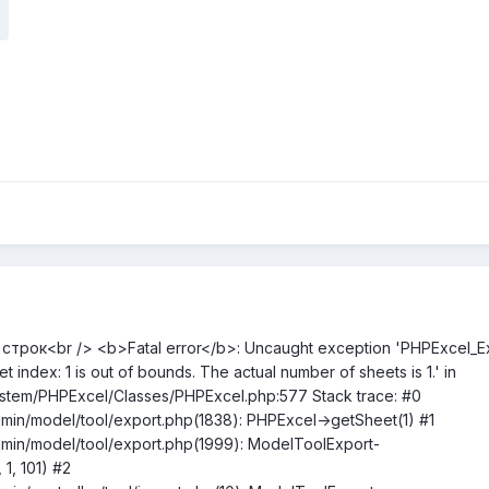
строк<br /> <b>Fatal error</b>: Uncaught exception 'PHPExcel_E
index: 1 is out of bounds. The actual number of sheets is 1.' in
stem/PHPExcel/Classes/PHPExcel.php:577 Stack trace: #0
in/model/tool/export.php(1838): PHPExcel->getSheet(1) #1
min/model/tool/export.php(1999): ModelToolExport-
1, 101) #2