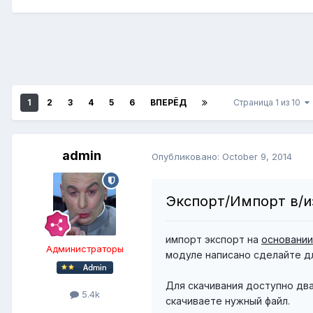
1
2
3
4
5
6
ВПЕРЁД
Страница 1 из 10
admin
Опубликовано:
October 9, 2014
Экспорт/Импорт в/и
импорт экспорт на
основани
Администраторы
модуле написано сделайте д
Для скачивания доступно два 
5.4k
скачиваете нужный файл.