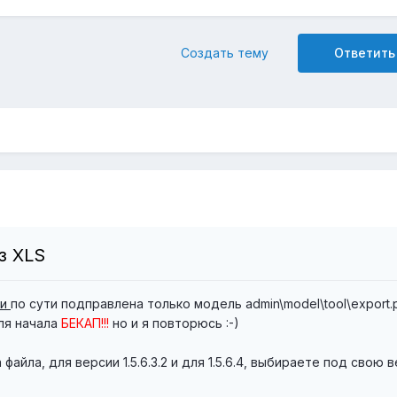
Создать тему
Ответить
з XLS
ии
по сути подправлена только модель admin\model\tool\export.
ля начала
БЕКАП!!!
но и я повторюсь :-)
файла, для версии 1.5.6.3.2 и для 1.5.6.4, выбираете под свою 