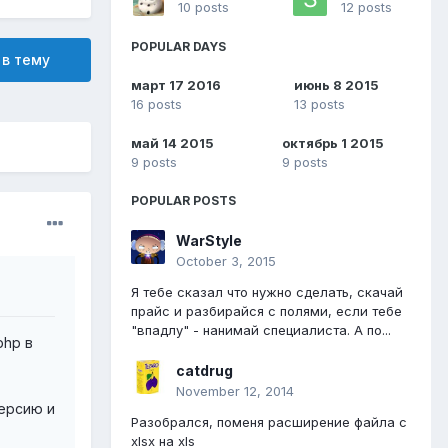
10 posts
12 posts
POPULAR DAYS
 в тему
март 17 2016
июнь 8 2015
16 posts
13 posts
май 14 2015
октябрь 1 2015
9 posts
9 posts
POPULAR POSTS
WarStyle
October 3, 2015
Я тебе сказал что нужно сделать, скачай
прайс и разбирайся с полями, если тебе
"впадлу" - нанимай специалиста. А по...
php в
catdrug
November 12, 2014
версию и
Разобрался, поменя расширение файла с
xlsx на xls