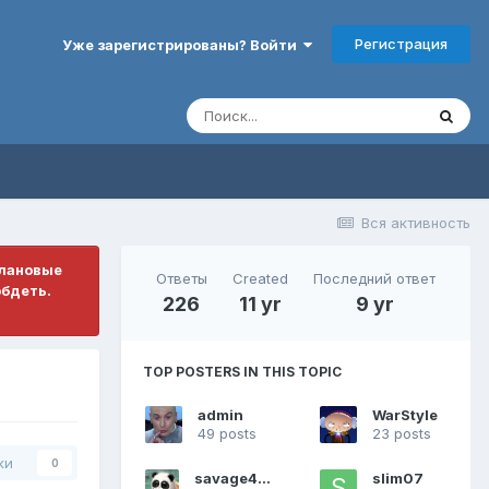
Регистрация
Уже зарегистрированы? Войти
Вся активность
плановые
Ответы
Created
Последний ответ
обдеть.
226
11 yr
9 yr
TOP POSTERS IN THIS TOPIC
admin
WarStyle
49 posts
23 posts
ки
0
savage4pro
slim07