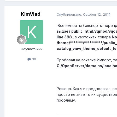
KimVlad
Опубликовано:
October 12, 2014
Все импорты / экспорты перепр
выдает
public_html/vqmod/vqca
line 388 ,
в карточках товара
No
/home/*******/**********/publi
catalog_view_theme_default_tem
Соучастники
30
Пробовал на локалке Импорт, 
C:/OpenServer/domains/localh
Решено. Как я и предпологал, в
просто не знает о их существов
проблему.