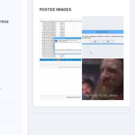
POSTED IMAGES
тека
й
.