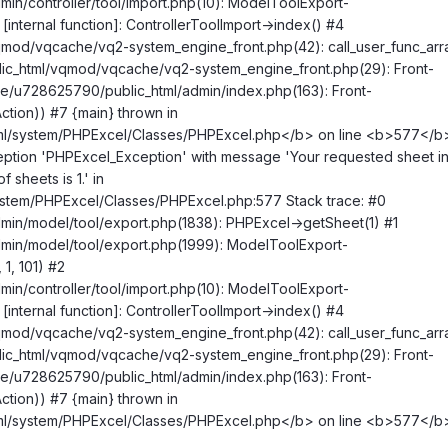
n/controller/tool/import.php(10): ModelToolExport-
internal function]: ControllerToolImport->index() #4
od/vqcache/vq2-system_engine_front.php(42): call_user_func_arra
ic_html/vqmod/vqcache/vq2-system_engine_front.php(29): Front-
e/u728625790/public_html/admin/index.php(163): Front-
ction)) #7 {main} thrown in
l/system/PHPExcel/Classes/PHPExcel.php</b> on line <b>577</b
ption 'PHPExcel_Exception' with message 'Your requested sheet ind
 sheets is 1.' in
stem/PHPExcel/Classes/PHPExcel.php:577 Stack trace: #0
in/model/tool/export.php(1838): PHPExcel->getSheet(1) #1
min/model/tool/export.php(1999): ModelToolExport-
1, 101) #2
n/controller/tool/import.php(10): ModelToolExport-
internal function]: ControllerToolImport->index() #4
od/vqcache/vq2-system_engine_front.php(42): call_user_func_arra
ic_html/vqmod/vqcache/vq2-system_engine_front.php(29): Front-
e/u728625790/public_html/admin/index.php(163): Front-
ction)) #7 {main} thrown in
l/system/PHPExcel/Classes/PHPExcel.php</b> on line <b>577</b