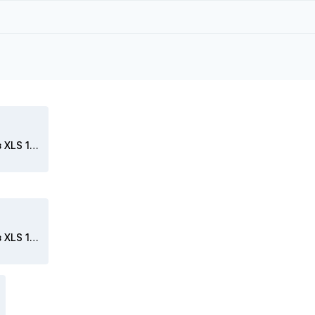
Скачать Экспорт/Импорт в/из XLS 15631-15632
Скачать Экспорт/Импорт в/из XLS 1564