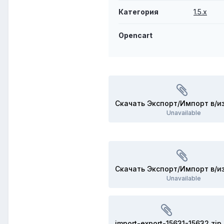
Категория
1.5.x
Opencart
Unavailable
Unavailable
import-export-15631-15632.zip