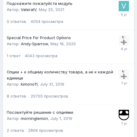
Подскажите пожалуйста модуль
Автор:
ValeraIV
,
May 25, 2021
0
ответов
4054
просмотра
Special Price For Product Options
Автор:
Andy-Sparrow
,
May 18, 2020
1
ответ
4043
просмотра
Опции + к общему количеству товара, а не к каждой
единице
Автор:
kimono11
,
July 31, 2019
8
ответов
20705
просмотров
Посоветуйте решение с опциями.
Автор:
morninglemon
,
July 1, 2019
2
ответа
2806
просмотров