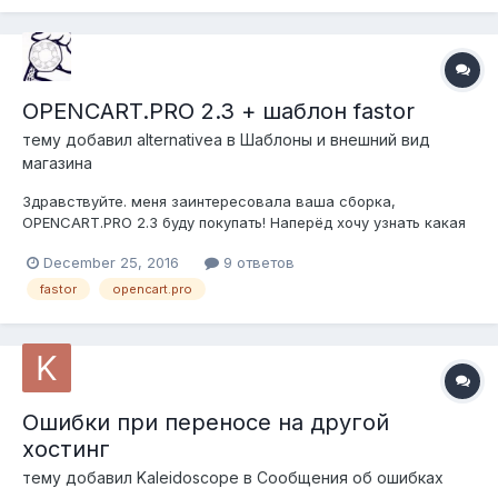
админке... просто белый экран. Ошибок в логах нету =/ op...
OPENCART.PRO 2.3 + шаблон fastor
тему добавил
alternativea
в
Шаблоны и внешний вид
магазина
Здравствуйте. меня заинтересовала ваша сборка,
OPENCART.PRO 2.3 буду покупать! Наперёд хочу узнать какая
будет совместимость вашей сборки и шаблона fastor 1.4
December 25, 2016
9 ответов
Любой. Попадал на сообщения что может пропасть
функционал, хочу услышать автора. Спасибо.
fastor
opencart.pro
Ошибки при переносе на другой
хостинг
тему добавил
Kaleidoscope
в
Сообщения об ошибках