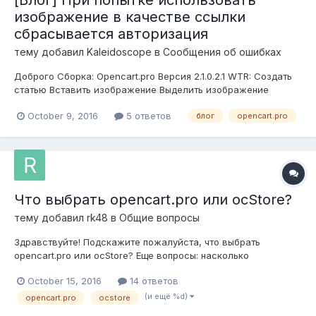
[Блог] При попытке использовать
изображение в качестве ссылки
сбрасывается авторизация
тему добавил
Kaleidoscope
в
Сообщения об ошибках
Доброго Сборка: Opencart.pro Версия 2.1.0.2.1 WTR: Создать
статью Вставить изображение Выделить изображение
Нажать на кнопку "Link" Удалить из поля Text to display
October 9, 2016
5 ответов
блог
opencart.pro
значение Нажать на кнопку Insert link 1-ый раз - ничего не
происходит...
Что выбрать opencart.pro или ocStore?
тему добавил
rk48
в
Общие вопросы
Здравствуйте! Подскажите пожалуйста, что выбрать
opencart.pro или ocStore? Еще вопросы: насколько
opencart.pro сложнее в установке и администрировании?
October 15, 2016
14 ответов
какой версии opencart-а он соответствует и как это узнать?
я купил шаблон Journal для opencart 2.0 он нормально встал
(и ещё %d)
opencart.pro
ocstore
на oc...