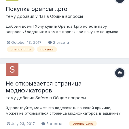
Покупка opencart.pro
тему добавил
virtas
в
Общие вопросы
Добрый всем ! Хочу купить Opencart.pro но есть пару
вопросов ! задал их в комментариях при покупке но думаю
повторюсь и тут ! 1. Куплю одну версию - - получу ключ
October 13, 2017
2 ответа
активации - переделаю под себя стандартный шаблон -
займусь наполнением !!! И только потом хочу скопировать
opencart.pro
покупка
магазин уже с...
Не открывается страница
модификаторов
тему добавил
Safero
в
Общие вопросы
Здравствуйте, может кто подсказать по какой причине,
может не открываться страница модификаторов в админке?
Нечего за последние 5 дней не ставил. Вчера все было ок.
July 23, 2017
3 ответа
opencart.pro
Сегодня при попытке входа на страница модификаторов в