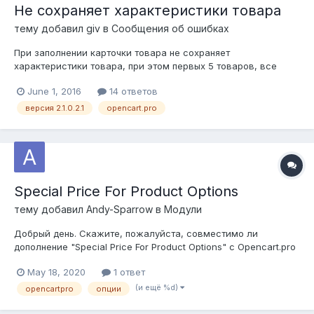
Не сохраняет характеристики товара
тему добавил
giv
в
Сообщения об ошибках
При заполнении карточки товара не сохраняет
характеристики товара, при этом первых 5 товаров, все
характеристики сохраняло. OPENCART.PRO Версия 2.1.0.2.1
June 1, 2016
14 ответов
это какой-то сырец
версия 2.1.0.2.1
opencart.pro
Special Price For Product Options
тему добавил
Andy-Sparrow
в
Модули
Добрый день. Скажите, пожалуйста, совместимо ли
дополнение "Special Price For Product Options" с Opencart.pro
2.3? Ссылка на дополнение:
May 18, 2020
1 ответ
https://www.opencart.com/index.php?
route=marketplace/extension/info&extension_id=38633&filter_se
(и ещё %d)
opencartpro
опции
arch= Option Discount&filter_download_id=47&page=6...