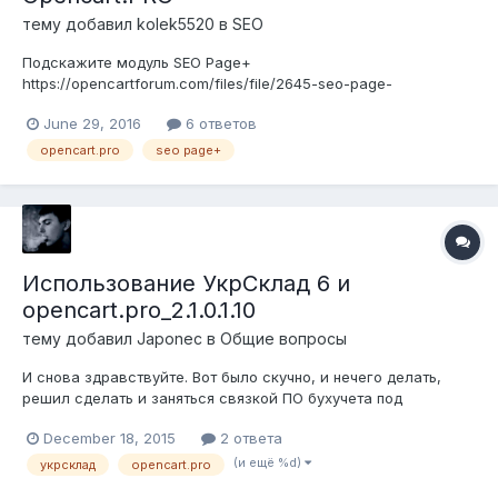
тему добавил
kolek5520
в
SEO
Подскажите модуль SEO Page+
https://opencartforum.com/files/file/2645-seo-page-
улучшение-индексации-сайта/ нужен в opencart.pro или без
June 29, 2016
6 ответов
него уже все работает хорошо?
opencart.pro
seo page+
Использование УкрСклад 6 и
opencart.pro_2.1.0.1.10
тему добавил
Japonec
в
Общие вопросы
И снова здравствуйте. Вот было скучно, и нечего делать,
решил сделать и заняться связкой ПО бухучета под
названием УкрСклад (тестовый период), через sklad_im
December 18, 2015
2 ответа
(сетевая версия для синхронизации). Оpencart.pro_2.1.0.1.10 и
парсер Content Downloader X1. Ранее это всё делал на
(и ещё %d)
укрсклад
opencart.pro
чистом...