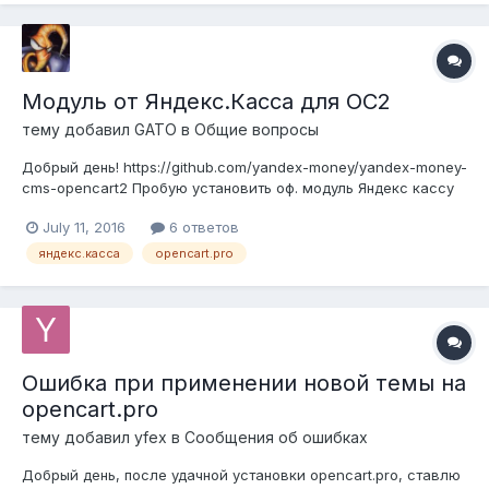
Модуль от Яндекс.Касса для OC2
тему добавил
GATO
в
Общие вопросы
Добрый день! https://github.com/yandex-money/yandex-money-
cms-opencart2 Пробую установить оф. модуль Яндекс кассу
через Установку расширений - вроде устанавливается, но не
July 11, 2016
6 ответов
работает кнопка "ПРОДОЛЖИТЬ". Пункт Яндекс касса
должен потом появиться в КАНАЛАХ ПРОДВИЖЕНИЯ - но не
яндекс.касса
opencart.pro
появляется....
Ошибка при применении новой темы на
opencart.pro
тему добавил
yfex
в
Сообщения об ошибках
Добрый день, после удачной установки opencart.pro, ставлю