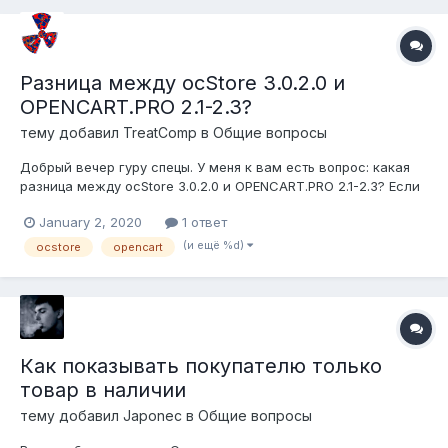
Разница между ocStore 3.0.2.0 и
OPENCART.PRO 2.1-2.3?
тему добавил
TreatComp
в
Общие вопросы
Добрый вечер гуру спецы. У меня к вам есть вопрос: какая
разница между ocStore 3.0.2.0 и OPENCART.PRO 2.1-2.3? Если
не сложно напишите сюда ответ или скиньте ссылки на инфу
January 2, 2020
1 ответ
по этому вопросу. Заранее огромное спасибо, низкий поклон
. P.S. Хочу понять стоит покупать OPENCART.PRO 2.1-2.3...
(и ещё %d)
ocstore
opencart
Как показывать покупателю только
товар в наличии
тему добавил
Japonec
в
Общие вопросы