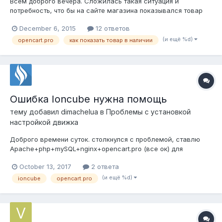
Всем доброго вечера. Сложилась такая ситуация и
потребность, что бы на сайте магазина показывался товар
который в наличии. Видел модули, фильтров в котором
December 6, 2015
12 ответов
просто галочку ставишь и скрваеться товар оторого нету в
наличии, но мне нужно что бы сразу показывались товары
(и ещё %d)
opencart.pro
как показать товар в наличии
которые в наличии. Ситуация т...
Ошибка Ioncube нужна помощь
тему добавил
dimachelua
в
Проблемы с установкой
настройкой движка
Доброго времени суток. столкнулся с проблемой, ставлю
Apache+php+mySQL+nginx+opencart.pro (все ок) для
настройки лицензии opencart.pro просит ioncube , когда
October 13, 2017
2 ответа
ставлю все слетает (разве что админка работает) HTTP
ERROR 500 конфигурация Ubuntu Zesty (17.04) (GNU/Linux
(и ещё %d)
ioncube
opencart.pro
4.9.20-st...