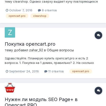
тему clearshop. Однако сверху выдает кучу повторяющихся
ошибок, связанных с отсутствием какой то переменной:
October 7, 2016
8 ответов
Undefined variable: child in
/home/h102406/data/www/h102406.srv32.test-
opencart.pro
clearshop
hf.su/vqmod/vqcache/vq2-catalog_controller_common_header....
Покупка opencart.pro
тему добавил
zahar_92
в
Общие вопросы
Здравствуйте. Планирую купить opencart.pro и есть 2
вопроса. 1. Покупка на 1 домен, правильно? 2. На сколько
сильно отличается opencart.pro от оригинального? Стоит ли
September 24, 2016
11 ответов
opencart.pro
переживать, что какие-то модули не будут работать или все
что подходит к оригинальному, этой же версии, то и по...
Нужен ли модуль SEO Page+ в
Opencart.PRO