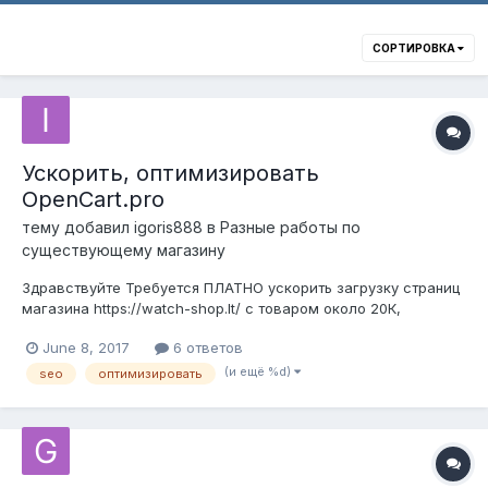
СОРТИРОВКА
Ускорить, оптимизировать
OpenCart.pro
тему добавил
igoris888
в
Разные работы по
существующему магазину
Здравствуйте Требуется ПЛАТНО ускорить загрузку страниц
магазина https://watch-shop.lt/ с товаром около 20К,
оптимизировать и продвинуть SEO. CMS- Opencart.pro про
June 8, 2017
6 ответов
версия 2.3.0.2.1 установлены штатный Turbo, SEO CMS ver.:
38.1 TOP 2 + multilang, шаблон NewStore … на сегодня
(и ещё %d)
seo
оптимизировать
скорость 12.0s (poor...