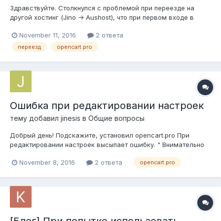
Здравствуйте. Столкнулся с проблемой при переезде на
другой хостинг (Jino -> Aushost), что при первом входе в
админку открываются модульные JS-
November 11, 2016
2 ответа
окна(https://s.mail.ru/AGsN/aH9imhqnY,
https://s.mail.ru/C3wG/ZXCxKmeGm), часть данных в админке
переезд
opencart.pro
пустая и периодически опять открываются окна, но...
Ошибка при редактировании настроек
тему добавил
jinesis
в
Общие вопросы
Добрый день! Подскажите, установил opencart.pro При
редактировании настроек высыпает ошибку. " Внимательно
проверьте форму на ошибки! " В чем может быть проблема ?
November 8, 2016
2 ответа
opencart.pro