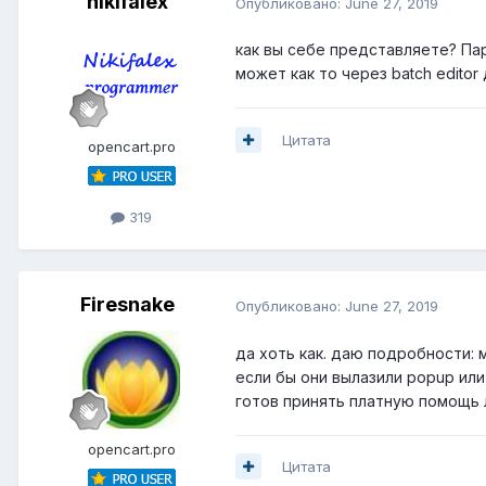
nikifalex
Опубликовано:
June 27, 2019
как вы себе представляете? Пар
может как то через batch editor
Цитата
opencart.pro
319
Firesnake
Опубликовано:
June 27, 2019
да хоть как. даю подробности: 
если бы они вылазили popup или
готов принять платную помощь 
opencart.pro
Цитата