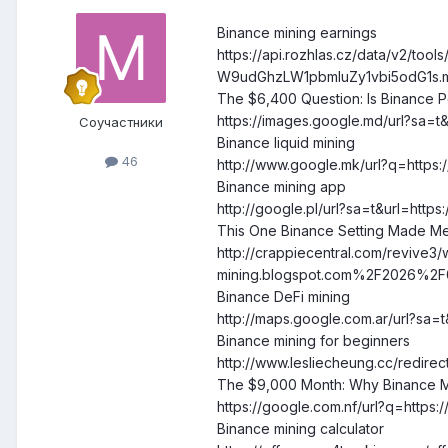
Binance mining earnings
https://api.rozhlas.cz/data/v
W9udGhzLW1pbmluZy1vbi5odG1s.
The $6,400 Question: Is Binance Po
https://images.google.md/url?sa=t
Соучастники
Binance liquid mining
46
http://www.google.mk/url?q=https:
Binance mining app
http://google.pl/url?sa=t&url=http
This One Binance Setting Made Me
http://crappiecentral.com/revi
mining.blogspot.com%2F2026%2F0
Binance DeFi mining
http://maps.google.com.ar/url?sa=
Binance mining for beginners
http://www.lesliecheung.cc/redirec
The $9,000 Month: Why Binance Mi
https://google.com.nf/url?q=https
Binance mining calculator