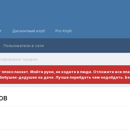
г
Дисконтный клуб
Pro Клуб
Пользователи в сети
ктирование товаров
ет плохо пахнет. Мойте руки, не ходите в люди. Отложите все пл
бабушек-дедушек на даче. Лучше перебдеть чем недобдеть. Бе
ов