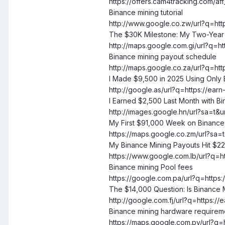
https://offers.cam4tracking.com/
Binance mining tutorial
http://www.google.co.zw/url?q=ht
The $30K Milestone: My Two-Year
http://maps.google.com.gi/url?q=h
Binance mining payout schedule
http://maps.google.co.za/url?q=h
I Made $9,500 in 2025 Using Only 
http://google.as/url?q=https://ea
I Earned $2,500 Last Month with B
http://images.google.hn/url?sa=t&u
My First $91,000 Week on Binance
https://maps.google.co.zm/url?sa=
My Binance Mining Payouts Hit $22
https://www.google.com.lb/url?q=
Binance mining Pool fees
https://google.com.pa/url?q=http
The $14,000 Question: Is Binance Mi
http://google.com.fj/url?q=https:
Binance mining hardware requirem
https://maps.google.com.py/url?q