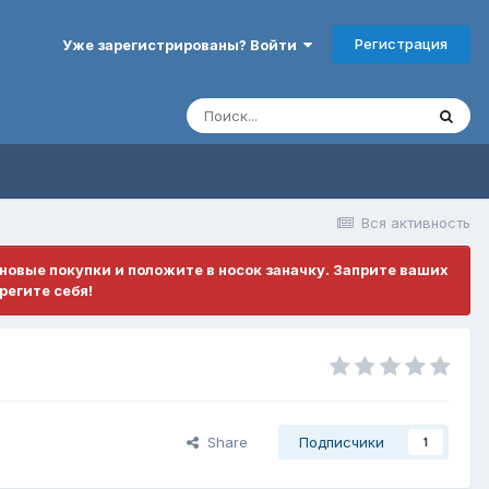
Регистрация
Уже зарегистрированы? Войти
Вся активность
ановые покупки и положите в носок заначку. Заприте ваших
регите себя!
Share
Подписчики
1