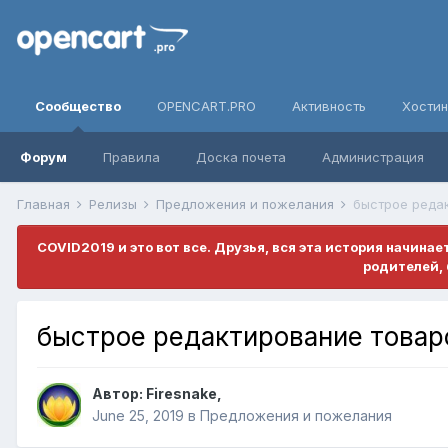
Сообщество
OPENCART.PRO
Активность
Хостин
Форум
Правила
Доска почета
Администрация
Главная
Релизы
Предложения и пожелания
быстрое реда
COVID2019 и это вот все. Друзья, вся эта история начина
родителей, 
быстрое редактирование товар
Автор:
Firesnake
,
June 25, 2019
в
Предложения и пожелания