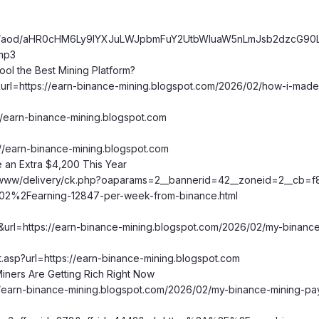
2/tools/aod/aHR0cHM6Ly9lYXJuLWJpbmFuY2UtbWluaW5nLmJsb2dzc
mp3
ol the Best Mining Platform?
&url=https://earn-binance-mining.blogspot.com/2026/02/how-i-made
//earn-binance-mining.blogspot.com
s://earn-binance-mining.blogspot.com
 an Extra $4,200 This Year
ve3/www/delivery/ck.php?oaparams=2__bannerid=42__zoneid=2__c
2%2Fearning-12847-per-week-from-binance.html
t&url=https://earn-binance-mining.blogspot.com/2026/02/my-binance
t.asp?url=https://earn-binance-mining.blogspot.com
ners Are Getting Rich Right Now
://earn-binance-mining.blogspot.com/2026/02/my-binance-mining-pay