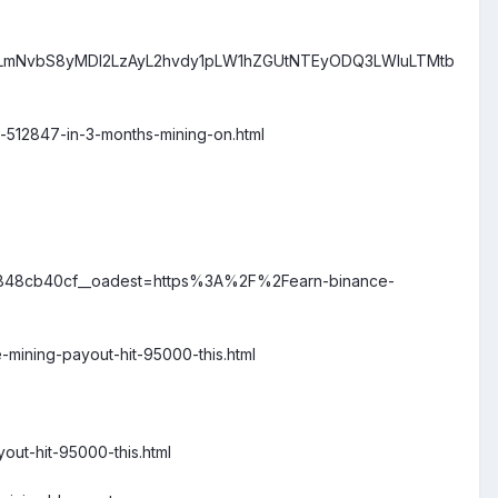
G90LmNvbS8yMDI2LzAyL2hvdy1pLW1hZGUtNTEyODQ3LWluLTMtb
-512847-in-3-months-mining-on.html
b=f848cb40cf__oadest=https%3A%2F%2Fearn-binance-
-mining-payout-hit-95000-this.html
out-hit-95000-this.html