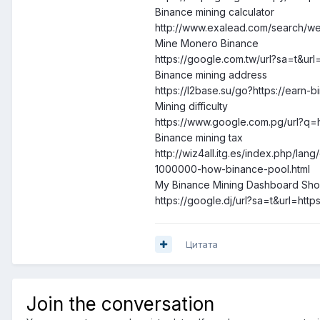
Binance mining calculator
http://www.exalead.com/search/w
Mine Monero Binance
https://google.com.tw/url?sa=t&u
Binance mining address
https://l2base.su/go?https://earn-
Mining difficulty
https://www.google.com.pg/url?q=
Binance mining tax
http://wiz4all.itg.es/index.php
1000000-how-binance-pool.html
My Binance Mining Dashboard Sho
https://google.dj/url?sa=t&url=htt
Цитата
Join the conversation