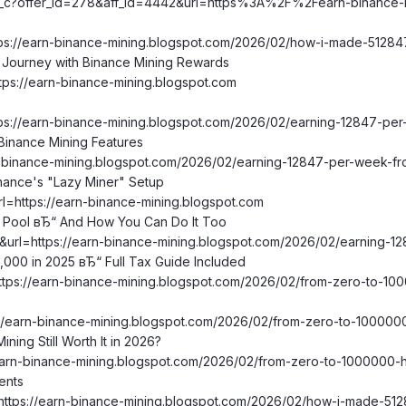
aff_c?offer_id=278&aff_id=4442&url=https%3A%2F%2Fearn-binance-
tps://earn-binance-mining.blogspot.com/2026/02/how-i-made-512847
 Journey with Binance Mining Rewards
ttps://earn-binance-mining.blogspot.com
ttps://earn-binance-mining.blogspot.com/2026/02/earning-12847-pe
Binance Mining Features
rn-binance-mining.blogspot.com/2026/02/earning-12847-per-week-fr
inance's "Lazy Miner" Setup
rl=https://earn-binance-mining.blogspot.com
 Pool вЂ“ And How You Can Do It Too
t&url=https://earn-binance-mining.blogspot.com/2026/02/earning-1
,000 in 2025 вЂ“ Full Tax Guide Included
https://earn-binance-mining.blogspot.com/2026/02/from-zero-to-1
s://earn-binance-mining.blogspot.com/2026/02/from-zero-to-100000
ning Still Worth It in 2026?
//earn-binance-mining.blogspot.com/2026/02/from-zero-to-1000000-
ents
=https://earn-binance-mining.blogspot.com/2026/02/how-i-made-512