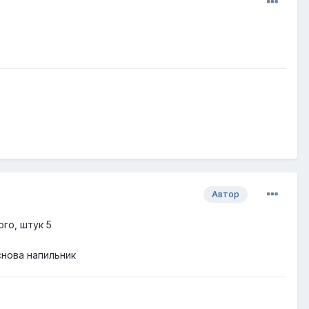
Автор
ого, штук 5
снова напильник