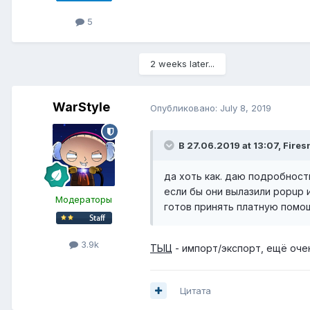
5
2 weeks later...
WarStyle
Опубликовано:
July 8, 2019
В 27.06.2019 at 13:07,
Fires
да хоть как. даю подробности
если бы они вылазили popup 
Модераторы
готов принять платную помощ
3.9k
ТЫЦ
- импорт/экспорт, ещё оче
Цитата