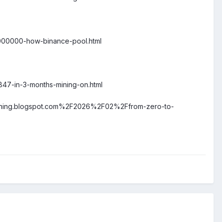
-1000000-how-binance-pool.html
847-in-3-months-mining-on.html
-mining.blogspot.com%2F2026%2F02%2Ffrom-zero-to-