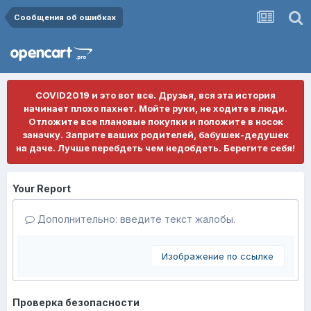
Сообщения об ошибках
COVID2019 и это вот все. Друзья, вся эта история
начинает плохо пахнет. Мойте руки, не ходите в люди.
Отложите все плановые покупки и положите в носок
заначку. Заприте ваших родителей, бабушек-дедушек
на даче. Лучше перебдеть чем недобдеть. Берегите себя!
Your Report
Дополнительно: введите текст жалобы.
Изображение по ссылке
Проверка безопасности