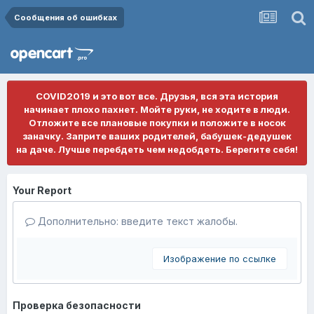
Сообщения об ошибках
COVID2019 и это вот все. Друзья, вся эта история
начинает плохо пахнет. Мойте руки, не ходите в люди.
Отложите все плановые покупки и положите в носок
заначку. Заприте ваших родителей, бабушек-дедушек
на даче. Лучше перебдеть чем недобдеть. Берегите себя!
Your Report
Дополнительно: введите текст жалобы.
Изображение по ссылке
Проверка безопасности