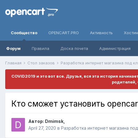
Сообщество
OPENCART.PRO
Активность
Хостин
Форум
Правила
Доска почета
Администрация
Главная
Стол заказов
Разработка интернет магазина под к
COVID2019 и это вот все. Друзья, вся эта история начина
родителей, 
Кто сможет установить opencart
Автор:
Dmimsk
,
April 27, 2020
в
Разработка интернет магазина по