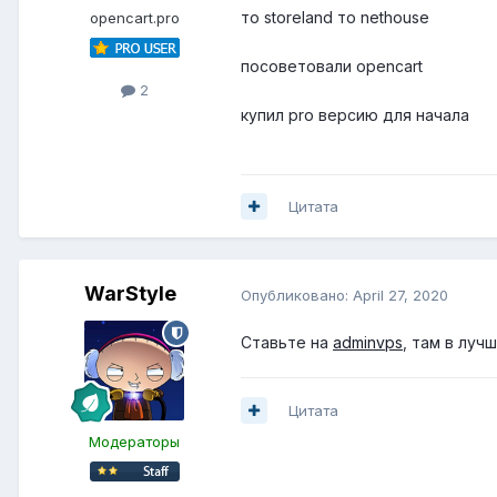
то storeland то nethouse
opencart.pro
посоветовали opencart
2
купил pro версию для начала
Цитата
WarStyle
Опубликовано:
April 27, 2020
Ставьте на
adminvps
, там в луч
Цитата
Модераторы