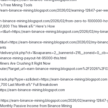
's Free Mining Tools
://earn-binance-mining.blogspot.com/2026/02/earning-12847-per-we
earn-binance-mining.blogspot.com/2026/02/from-zero-to-1000000-ho
t $1,800 This Week вЂ“ Here's How
sa=t&url=https://earn-binance-mining.blogspot.com/2026/02/my-bina
=t&url=https://earn-binance-mining.blogspot.com/2026/02/my-binanc
ents
ww/delivery/ck.php?ct=1&oaparams=2__bannerid=216__zoneid=0__cb
inance-mining-payout-hit-95000-this.html
ners Are Crushing It Right Now
m/outer/?target_url=earn-binance-mining.blogspot.com%2F2026%2F
/track.php?type=az&dest=https://earn-binance-mining.blogspot.com
,700 Last Month вЂ“ Full Breakdown
https://earn-binance-mining.blogspot.com
l=https://earn-binance-mining.blogspot.com/2026/02/earning-12847
0 Monthly Passive Income from Binance Mining