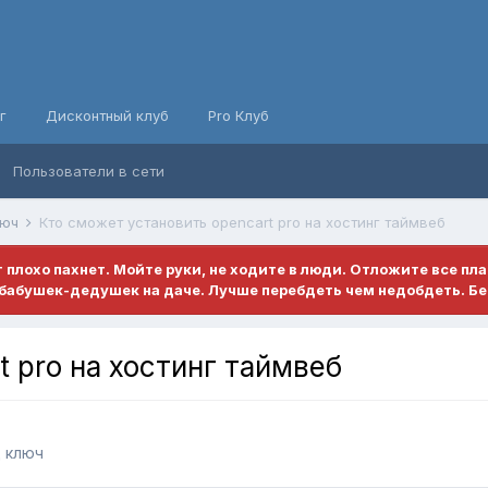
г
Дисконтный клуб
Pro Клуб
Пользователи в сети
люч
Кто сможет установить opencart pro на хостинг таймвеб
ет плохо пахнет. Мойте руки, не ходите в люди. Отложите все пл
бабушек-дедушек на даче. Лучше перебдеть чем недобдеть. Бе
 pro на хостинг таймвеб
д ключ