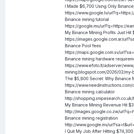
I Made $6,700 Using Only Binance
https://www.google.lv/url?q=https
Binance mining tutorial
https://google.mu/url?q=https://
My Binance Mining Profits Just Hi
https://images.google.com.ar/url?
Binance Pool fees
https://maps.google.com.sv/url?sa
Binance mining hardware requirem
https://www.efoto.lt/adserver/w
mining.blogspot.com/2026/02/my-b
The $5,800 Secret: Why Binance Mi
https://www.needinstructions.co
Binance mining calculator
http://shopping.snipesearch.co.uk
My Binance Mining Revenue Hit $3
http://images.google.co.zw/url?q=
Binance mining registration
http://www.google.mv/url?sa=t&ur
I Quit My Job After Hitting $74,30