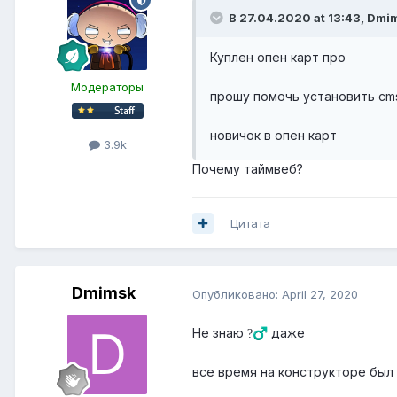
В 27.04.2020 at 13:43,
Dmi
Куплен опен карт про
Модераторы
прошу помочь установить cms
новичок в опен карт
3.9k
Почему таймвеб?
Цитата
Dmimsk
Опубликовано:
April 27, 2020
Не знаю
даже
?‍♂️
все время на конструкторе был