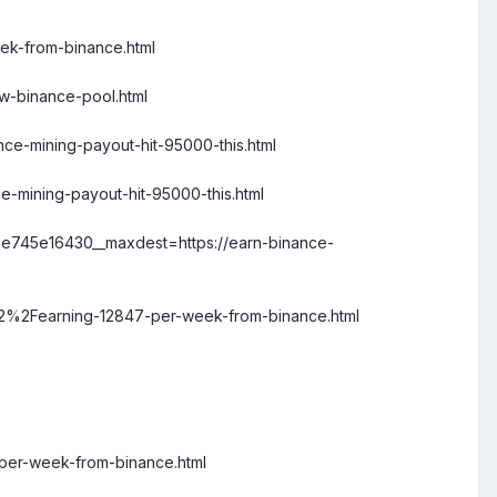
ek-from-binance.html
w-binance-pool.html
nce-mining-payout-hit-95000-this.html
e-mining-payout-hit-95000-this.html
=e745e16430__maxdest=https://earn-binance-
02%2Fearning-12847-per-week-from-binance.html
-per-week-from-binance.html