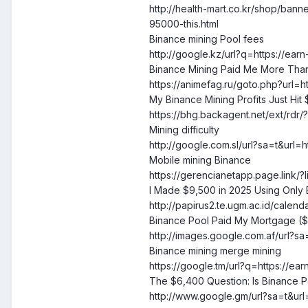
http://health-mart.co.kr/shop/b
95000-this.html
Binance mining Pool fees
http://google.kz/url?q=https://ea
Binance Mining Paid Me More Tha
https://animefag.ru/goto.php?url=
My Binance Mining Profits Just Hi
https://bhg.backagent.net/ext/rdr
Mining difficulty
http://google.com.sl/url?sa=t&url
Mobile mining Binance
https://gerencianetapp.page.link/?
I Made $9,500 in 2025 Using Only 
http://papirus2.te.ugm.ac.id/cal
Binance Pool Paid My Mortgage ($
http://images.google.com.af/url?
Binance mining merge mining
https://google.tm/url?q=https://
The $6,400 Question: Is Binance Po
http://www.google.gm/url?sa=t&ur