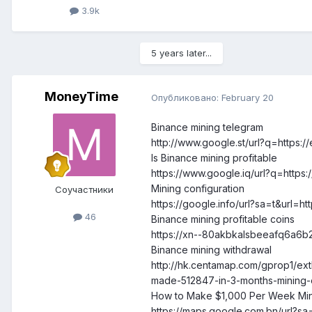
3.9k
5 years later...
MoneyTime
Опубликовано:
February 20
Binance mining telegram
http://www.google.st/url?q=https:
Is Binance mining profitable
https://www.google.iq/url?q=http
Mining configuration
Соучастники
https://google.info/url?sa=t&url=
46
Binance mining profitable coins
https://xn--80akbkalsbeeafq6a6b2f
Binance mining withdrawal
http://hk.centamap.com/gprop1/ex
made-512847-in-3-months-mining-
How to Make $1,000 Per Week Min
https://maps.google.com.bn/url?sa