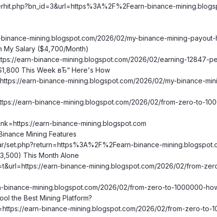
annerhit.php?bn_id=3&url=https%3A%2F%2Fearn-binance-mining.bl
rn-binance-mining.blogspot.com/2026/02/my-binance-mining-payout-h
n My Salary ($4,700/Month)
https://earn-binance-mining.blogspot.com/2026/02/earning-12847-p
t $1,800 This Week вЂ“ Here's How
/?https://earn-binance-mining.blogspot.com/2026/02/my-binance-mini
=https://earn-binance-mining.blogspot.com/2026/02/from-zero-to-1
link=https://earn-binance-mining.blogspot.com
Binance Mining Features
endar/set.php?return=https%3A%2F%2Fearn-binance-mining.blogspo
3,500) This Month Alone
sa=t&url=https://earn-binance-mining.blogspot.com/2026/02/from-z
earn-binance-mining.blogspot.com/2026/02/from-zero-to-1000000-ho
ol the Best Mining Platform?
l=https://earn-binance-mining.blogspot.com/2026/02/from-zero-to