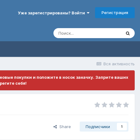
Регистрация
Уже зарегистрированы? Войти
Вся активность
ановые покупки и положите в носок заначку. Заприте ваших
регите себя!
Share
Подписчики
1