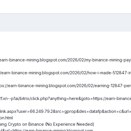
//earn-binance-mining.blogspot.com/2026/02/my-binance-mining-payo
s://earn-binance-mining.blogspot.com/2026/02/how-i-made-512847-i
https://earn-binance-mining.blogspot.com/2026/02/earning-12847-pe
.xn--p1ai/bitrix/click.php?anything=here&goto=https://earn-binanc
tlink.aspx?user=66.249.79.2&src=gprop&des=datafp&action=c&url=
on.html
ing Crypto on Binance (No Experience Needed)
=t&url=https://earn-binance-mining.blogspot.com