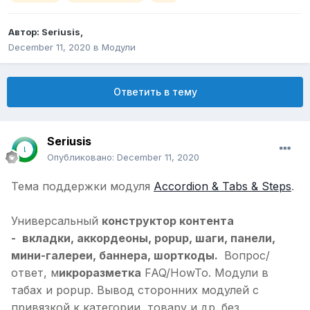
Автор:
Seriusis
,
December 11, 2020
в
Модули
Ответить в тему
Seriusis
Опубликовано:
December 11, 2020
Тема поддержки модуля
Accordion & Tabs & Steps
.
Универсальный
конструктор контента
-
вкладки, аккордеоны, popup, шаги, панели,
мини-галереи, баннера, шорткоды.
Вопрос/
ответ, м
икроразметка
FAQ/HowTo. Модули в
табах и popup. Вывод сторонних модулей с
привязкой к категории, товару и др. без