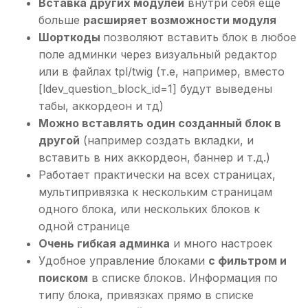
Вставка других модулей
внутри себя еще
больше
расширяет возможности модуля
Шорткоды
позволяют вставить блок в любое
поле админки через визуальный редактор
или в файлах tpl/twig (т.е, например, вместо
[ldev_question_block_id=1] будут выведены
табы, аккордеон и тд)
Можно вставлять один созданный блок в
другой
(например создать вкладки, и
вставить в них аккордеон, баннер и т.д.)
Работает практически на всех страницах,
мультипривязка к нескольким страницам
одного блока, или нескольких блоков к
одной странице
Очень гибкая админка
и много настроек
Удобное управление блоками
с фильтром и
поиском
в списке блоков. Информация по
типу блока, привязках прямо в списке