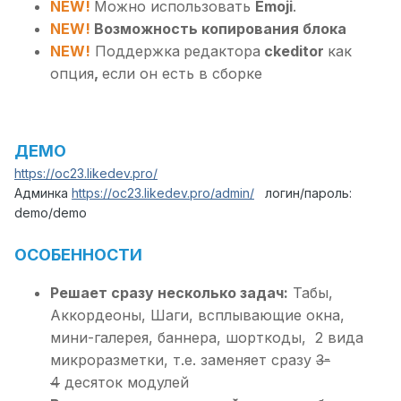
NEW!
Можно использовать
Emoji
.
NEW!
Возможность копирования блока
NEW!
Поддержка
редактора
ckeditor
как
опция
,
если он есть в сборке
ДЕМО
https://oc23.likedev.pro/
Админка
https://oc23.likedev.pro/admin/
логин/пароль:
demo/demo
ОСОБЕННОСТИ
Решает сразу несколько задач:
Табы,
Аккордеоны, Шаги, всплывающие окна,
мини-галерея, баннера, шорткоды, 2 вида
микроразметки, т.е. заменяет сразу
3-
4
десяток модулей