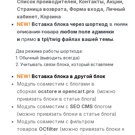
Список проиводителей, Контакты, Акции,
Страница возврата, Форма входа, Личный
кабинет, Корзина
NEW!
Вставка блока через шорткод
в
полях
описания товара
любом поле админки
и
прямо
в tpl/twig файлах вашей темы
.
Два режима работы шорткода:
1. Обычный (выводить всегда)
2. Учитывать связи блока, который вставляем
NEW!
Вставка блока в другой блок
Модуль совместим с блогами в
сборках
ocstore и opencart.pro
(можно
привязать блоки в статье блога)
Модуль совместим с
SEO CMS
блогом
(можно привязать блоки в статье блога)
Модуль совместим с фильтром
товаров
OCfilter
(можно привязать блоки к