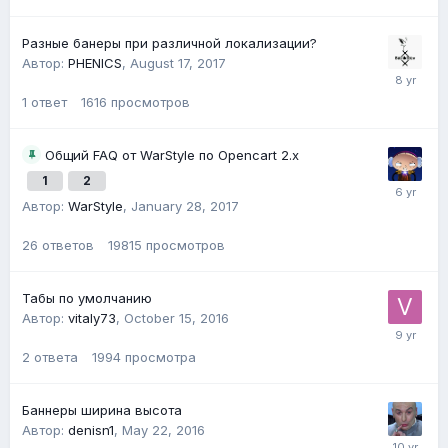
Разные банеры при различной локализации?
Автор:
PHENICS
,
August 17, 2017
1
ответ
1616
просмотров
Общий FAQ от WarStyle по Opencart 2.x
1
2
Автор:
WarStyle
,
January 28, 2017
26
ответов
19815
просмотров
Табы по умолчанию
Автор:
vitaly73
,
October 15, 2016
2
ответа
1994
просмотра
Баннеры ширина высота
Автор:
denisn1
,
May 22, 2016