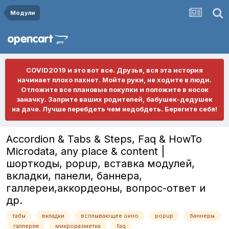
Модули
COVID2019 и это вот все. Друзья, вся эта история
начинает плохо пахнет. Мойте руки, не ходите в люди.
Отложите все плановые покупки и положите в носок
заначку. Заприте ваших родителей, бабушек-дедушек
на даче. Лучше перебдеть чем недобдеть. Берегите себя!
Accordion & Tabs & Steps, Faq & HowTo
Microdata, any place & content |
шорткоды, popup, вставка модулей,
вкладки, панели, баннера,
галлереи,аккордеоны, вопрос-ответ и
др.
табы
вкладки
всплывающее окно
popup
баннеры
галлерея
микроразметка
faq