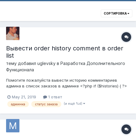
СОРТИРОВКА
Вывести order history comment в order
list
тему добавил
uglevsky
в
Разработка Дополнительного
Функционала
Помогите пожалуйста вывести историю комментариев
админа в список заказов в админке <?php if ($histories) { ?>
<?php foreach ($histories as $history) { ?> <?php echo
May 21, 2019
1 ответ
$history['comment']; ?> <?php } ?> <?php } ?> в
/admin/view/template/sale/order_list.tplребята, очень надо
(и ещё %d)
админка
статус заказа
опенкарт.про 2.3