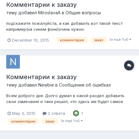
Комментарии к заказу
тему добавил
MiroslavaA
в
Общие вопросы
подскажите пожалуйста, а как добавить вот такой текст
например(на синем фоне)очень нужно:
(и ещё %d)
December 10, 2015
комментарии
заказ
Комментарии к заказу
тему добавил
Newbie
в
Сообщения об ошибках
Всем доброго дня. Долго думал в какой раздел добавить
свои замечания и таки решил, что здесь им будет самое
место. При тестировании магазина обнаружил, что в письме
(счете на оплату), которое автоматически отсылается
May 3, 2015
2 ответа
1
покупателю после оформления заказа, отсутствуют
(и ещё %d)
комментарии
заказ
комментарии к заказу. При более...