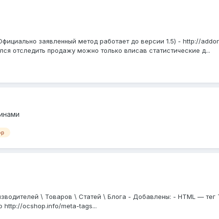
.3 (Официально заявленный метод работает до версии 1.5) - http://addo
елся отследить продажу можно только вписав статистические д...
инами
op
изводителей \ Товаров \ Статей \ Блога - Добавлены: - HTML — тег Ti
http://ocshop.info/meta-tags...