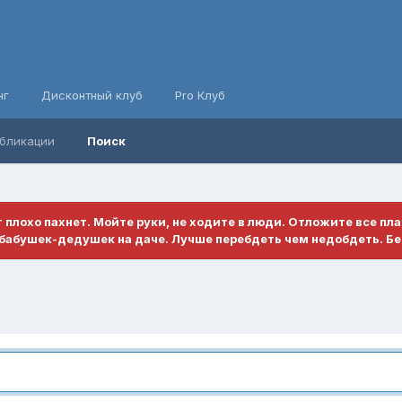
нг
Дисконтный клуб
Pro Клуб
бликации
Поиск
ет плохо пахнет. Мойте руки, не ходите в люди. Отложите все пл
бабушек-дедушек на даче. Лучше перебдеть чем недобдеть. Бе