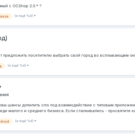
мый с OCShop 2.0.* ?
(и ещё %d)
kassa
од)
ет предложить посетителю выбрать свой город во всплывающем ок
(и ещё %d)
д
?
ания
вы шансы допилить cms под взаимодействие с типовым приложение
ди малого и среднего бизнеса. Если сталкивались - просвятите к
(и ещё %d)
droid