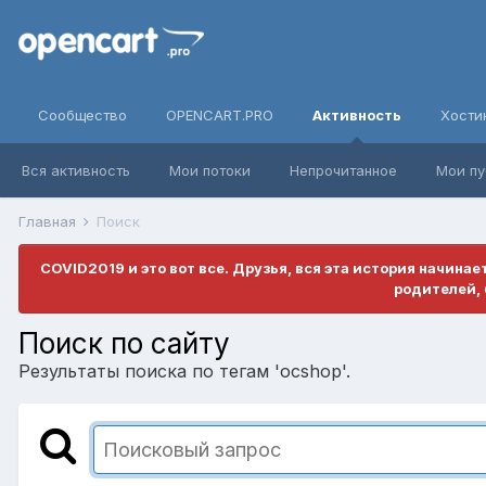
Сообщество
OPENCART.PRO
Активность
Хости
Вся активность
Мои потоки
Непрочитанное
Мои пу
Главная
Поиск
COVID2019 и это вот все. Друзья, вся эта история начина
родителей, 
Поиск по сайту
Результаты поиска по тегам 'ocshop'.