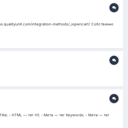
ns.qualityunit.com/integration-methods/_iopencart/ Собственно
tle; - HTML — тег H1; - Мета — тег Keywords; - Мета — тег