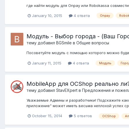
где найти модуль для Onpay или Robokassa совмести
January 10, 2015
4 ответа
Onpay
Robo
Модуль - Выбор города - (Ваш Гор
тему добавил
BGSmile
в
Общие вопросы
Посоветуйте модуль с помощью которого можно буд
January 11, 2015
4 ответа
Модуль
Горо
MobileApp для OCShop реально ли
тему добавил
StavEXpert
в
Предложения и пожел
Уважаемые Админы и разработчики! Подскажите како
приложение" может иметь весьма неплохой успех сре
October 15, 2014
5 ответов
OCShop
An