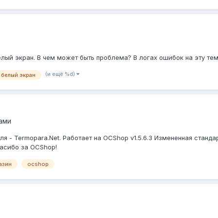
ый экран. В чем может быть проблема? В логах ошибок на эту тему 
(и ещё %d)
белый экран
ами
ля - Termopara.Net. Работает на OCShop v1.5.6.3 Измененная станд
асибо за OCShop!
азин
ocshop