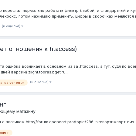
о перестал нормально работать фильтр (любой, и стандартный и ку
екбокс, потом нажимаю применить, цифры в скобочках меняются в
(и ещё %d)
еет отношения к htaccess)
а ошибка возникает в основном из за .htaccess, а тут, судя по все
й версии) zlight.todras.bget.ru...
(и ещё %d)
al server error
нг
ующему магазину
 плагином http://forum.opencart.pro/topic/286-экспортимпорт-виз-x
рсинг