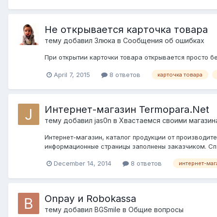
Не открывается карточка товара
тему добавил
Злюка
в
Сообщения об ошибках
При открытии карточки товара открывается просто бел
April 7, 2015
8 ответов
карточка товара
Интернет-магазин Termopara.Net
тему добавил
jas0n
в
Хвастаемся своими магазин
Интернет-магазин, каталог продукции от производите
информационные страницы заполнены заказчиком. Сп
December 14, 2014
8 ответов
интернет-маг
Onpay и Robokassa
тему добавил
BGSmile
в
Общие вопросы