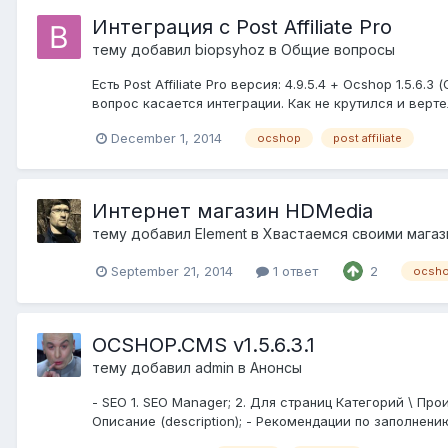
Интеграция c Post Affiliate Pro
тему добавил
biopsyhoz
в
Общие вопросы
Есть Post Affiliate Pro версия: 4.9.5.4 + Ocshop 1.5.6
вопрос касается интеграции. Как не крутился и верт
December 1, 2014
ocshop
post affiliate
Интернет магазин HDMedia
тему добавил
Element
в
Хвастаемся своими магаз
September 21, 2014
1 ответ
2
ocsh
OCSHOP.CMS v1.5.6.3.1
тему добавил
admin
в
Анонсы
- SEO 1. SEO Manager; 2. Для страниц Категорий \ Про
Описание (description); - Рекомендации по заполнению 