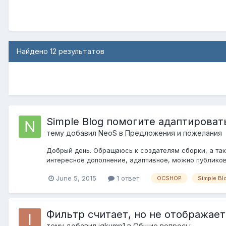
Найдено 12 результатов
Simple Blog помогите адаптироват
тему добавил
NeoS
в
Предложения и пожелания
Добрый день. Обращаюсь к создателям сборки, а так
интересное дополнение, адаптивное, можно публиковат
June 5, 2015
1 ответ
OCSHOP
Simple B
Фильтр считает, но не отображае
тему добавил
igkump1
в
Общие вопросы