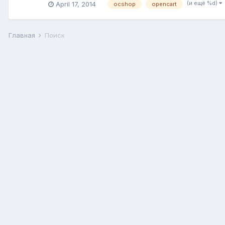
(и ещё %d)
April 17, 2014
ocshop
opencart
Главная
Поиск