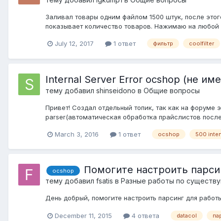
Заливал товары одним файлом 1500 штук, после этог
показывает количество товаров. Нажимаю на любой ч
July 12, 2017
1 ответ
фильтр
coolfilter
Internal Server Error ocshop (не им
тему добавил
shinseidono
в
Общие вопросы
Привет! Создал отдельный топик, так как на форуме эт
parser(автоматическая обработка прайслистов последне
March 3, 2016
1 ответ
ocshop
500 inten
Помогите настроить парси
ocshop
тему добавил
fsatis
в
Разные работы по существ
День добрый, помогите настроить парсинг для работы с
December 11, 2015
4 ответа
datacol
па