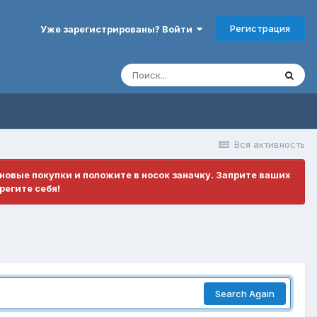
Регистрация
Уже зарегистрированы? Войти
Вся активность
ановые покупки и положите в носок заначку. Заприте ваших
регите себя!
Search Again