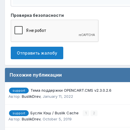
Проверка безопасности
Отправить жалобу
Похожие публикации
Тема поддержки OPENCART.CMS v2.3.0.2.6
support
Автор:
BuslikDrev
,
January 11, 2022
Буслік Кэш / Buslik Cache
1
2
support
Автор:
BuslikDrev
,
October 5, 2019