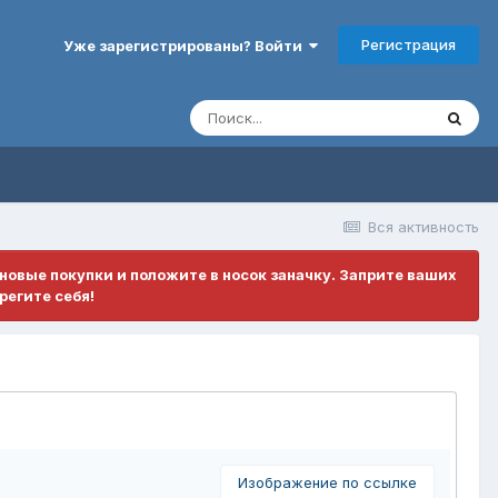
Регистрация
Уже зарегистрированы? Войти
Вся активность
ановые покупки и положите в носок заначку. Заприте ваших
регите себя!
Изображение по ссылке