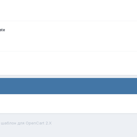
ate
 шаблон для OpenCart 2.X