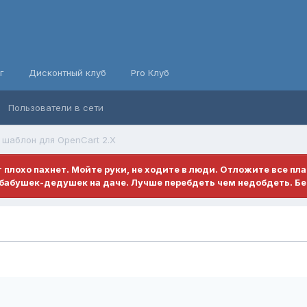
г
Дисконтный клуб
Pro Клуб
Пользователи в сети
 шаблон для OpenCart 2.X
ет плохо пахнет. Мойте руки, не ходите в люди. Отложите все пл
бабушек-дедушек на даче. Лучше перебдеть чем недобдеть. Бе