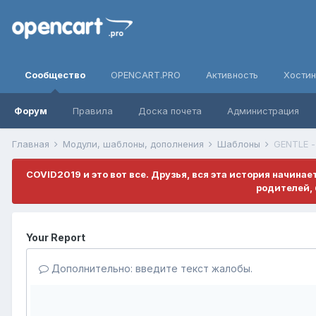
Сообщество
OPENCART.PRO
Активность
Хостин
Форум
Правила
Доска почета
Администрация
Главная
Модули, шаблоны, дополнения
Шаблоны
GENTLE -
COVID2019 и это вот все. Друзья, вся эта история начина
родителей, 
Your Report
Дополнительно: введите текст жалобы.