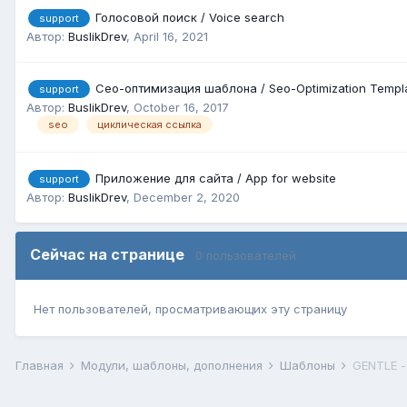
Голосовой поиск / Voice search
support
Автор:
BuslikDrev
,
April 16, 2021
Сео-оптимизация шаблона / Seo-Optimization Templ
support
Автор:
BuslikDrev
,
October 16, 2017
seo
циклическая ссылка
Приложение для сайта / App for website
support
Автор:
BuslikDrev
,
December 2, 2020
Сейчас на странице
0 пользователей
Нет пользователей, просматривающих эту страницу
Главная
Модули, шаблоны, дополнения
Шаблоны
GENTLE -