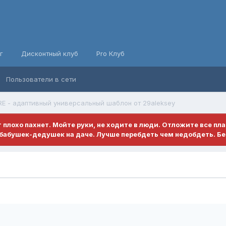
г
Дисконтный клуб
Pro Клуб
Пользователи в сети
 - адаптивный универсальный шаблон от 29aleksey
ет плохо пахнет. Мойте руки, не ходите в люди. Отложите все пл
бабушек-дедушек на даче. Лучше перебдеть чем недобдеть. Бе