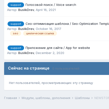
Голосовой поиск / Voice search
support
Автор:
BuslikDrev
,
April 16, 2021
Сео-оптимизация шаблона / Seo-Optimization Templ
support
Автор:
BuslikDrev
,
October 16, 2017
seo
циклическая ссылка
Приложение для сайта / App for website
support
Автор:
BuslikDrev
,
December 2, 2020
Сейчас на странице
0 пользователей
Нет пользователей, просматривающих эту страницу
Главная
Модули, шаблоны, дополнения
Шаблоны
NEWSTORE