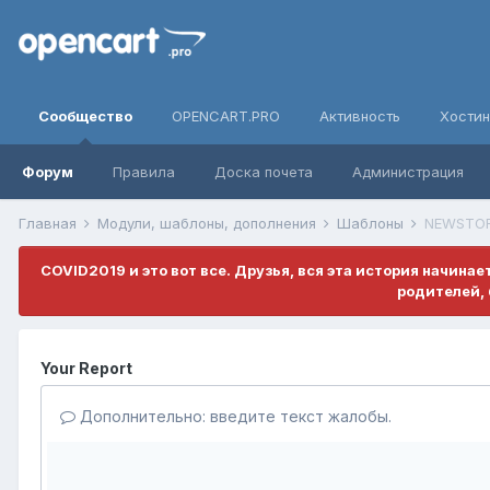
Сообщество
OPENCART.PRO
Активность
Хостин
Форум
Правила
Доска почета
Администрация
Главная
Модули, шаблоны, дополнения
Шаблоны
NEWSTORE
COVID2019 и это вот все. Друзья, вся эта история начина
родителей, 
Your Report
Дополнительно: введите текст жалобы.