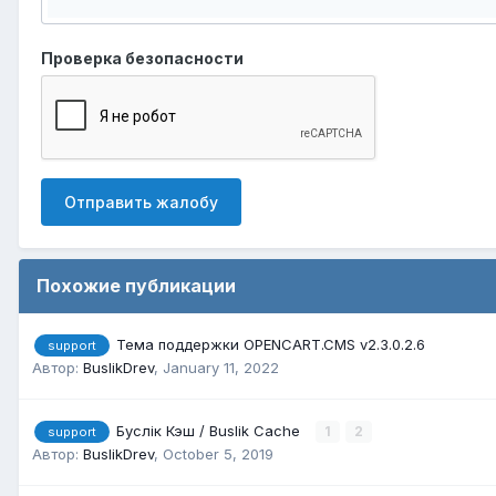
Проверка безопасности
Отправить жалобу
Похожие публикации
Тема поддержки OPENCART.CMS v2.3.0.2.6
support
Автор:
BuslikDrev
,
January 11, 2022
Буслік Кэш / Buslik Cache
1
2
support
Автор:
BuslikDrev
,
October 5, 2019