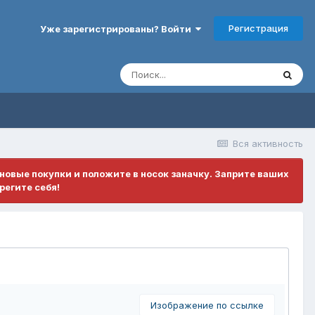
Регистрация
Уже зарегистрированы? Войти
Вся активность
ановые покупки и положите в носок заначку. Заприте ваших
регите себя!
Изображение по ссылке