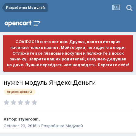
Разработка Модулей
COVID2019 и это вот все. Друзья, вся эта история
начинает плохо пахнет. Мойте руки, не ходите в люди.
Отложите все плановые покупки и положите в носок
заначку. Заприте ваших родителей, бабушек-дедушек
на даче. Лучше перебдеть чем недобдеть. Берегите себя!
нужен модуль Яндекс.Деньги
яндекс.деньги
Автор:
styleroom
,
October 23, 2016
в
Разработка Модулей