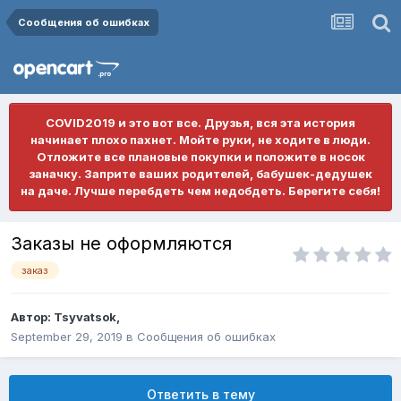
Сообщения об ошибках
COVID2019 и это вот все. Друзья, вся эта история
начинает плохо пахнет. Мойте руки, не ходите в люди.
Отложите все плановые покупки и положите в носок
заначку. Заприте ваших родителей, бабушек-дедушек
на даче. Лучше перебдеть чем недобдеть. Берегите себя!
Заказы не оформляются
заказ
Автор:
Tsyvatsok
,
September 29, 2019
в
Сообщения об ошибках
Ответить в тему