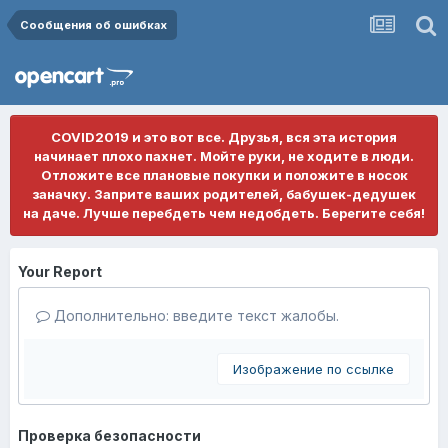
Сообщения об ошибках
COVID2019 и это вот все. Друзья, вся эта история
начинает плохо пахнет. Мойте руки, не ходите в люди.
Отложите все плановые покупки и положите в носок
заначку. Заприте ваших родителей, бабушек-дедушек
на даче. Лучше перебдеть чем недобдеть. Берегите себя!
Your Report
Дополнительно: введите текст жалобы.
Изображение по ссылке
Проверка безопасности