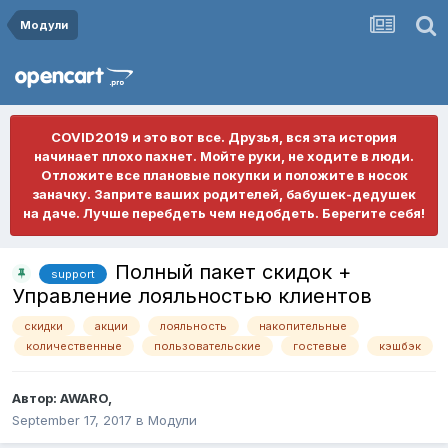
Модули
COVID2019 и это вот все. Друзья, вся эта история
начинает плохо пахнет. Мойте руки, не ходите в люди.
Отложите все плановые покупки и положите в носок
заначку. Заприте ваших родителей, бабушек-дедушек
на даче. Лучше перебдеть чем недобдеть. Берегите себя!
Полный пакет скидок +
support
Управление лояльностью клиентов
скидки
акции
лояльность
накопительные
количественные
пользовательские
гостевые
кэшбэк
Автор:
AWARO
,
September 17, 2017
в
Модули