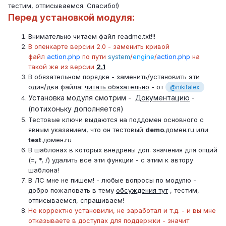
тестим, отписываемся. Спасибо!)
Перед установкой модуля:
Внимательно читаем файл readme.txt!!!
В опенкарте версии 2.0 - заменить кривой
файл
action.php
по пути
system
/
engine
/
action.php
на
такой же из версии
2.1
В обязательном порядке - заменить/установить эти
один/два файла:
читать обязательно
- от
@nikifalex
Установка модуля смотрим -
Документацию
-
(потихоньку дополняется)
Тестовые ключи выдаются на поддомен основного с
явным указанием, что он тестовый
demo
.домен.ru или
test
.домен.ru
В шаблонах в которых внедрены доп. значения для опций
(=, *, /) удалить все эти функции - с этим к автору
шаблона!
В ЛС мне не пишем! - любые вопросы по модулю -
добро пожаловать в тему
обсуждения тут
, тестим,
отписываемся, спрашиваем!
Не корректно установили, не заработал и т.д. - и вы мне
отказываете в доступах для поддержки - значит