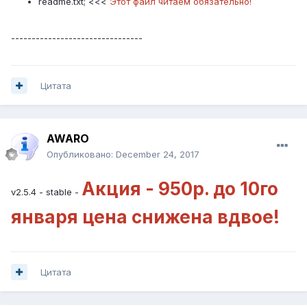
readme.txt; <<<
Этот файл читаем обязательно!
--------------------------------
Цитата
AWARO
Опубликовано:
December 24, 2017
Акция - 950р. до 10го
v2.5.4 - stable -
января цена снижена вдвое!
Цитата