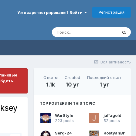
Регистрация
Уже зарегистрированы? Войти
Вся активность
плановые
Ответы
Created
Последний ответ
обдеть.
1.1k
10 yr
1 yr
TOP POSTERS IN THIS TOPIC
ksey
WarStyle
jaffagold
223 posts
52 posts
Serg-24
KostyanBr