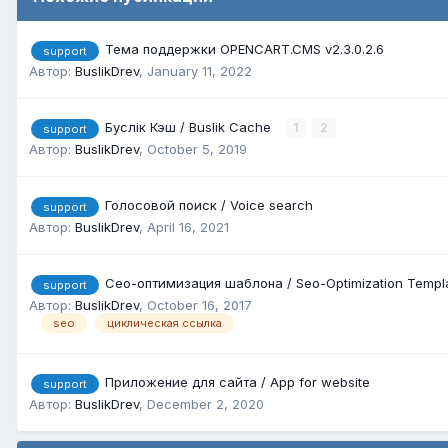
Тема поддержки OPENCART.CMS v2.3.0.2.6
support
Автор:
BuslikDrev
,
January 11, 2022
Буслік Кэш / Buslik Cache
1
2
support
Автор:
BuslikDrev
,
October 5, 2019
Голосовой поиск / Voice search
support
Автор:
BuslikDrev
,
April 16, 2021
Сео-оптимизация шаблона / Seo-Optimization Templ
support
Автор:
BuslikDrev
,
October 16, 2017
seo
циклическая ссылка
Приложение для сайта / App for website
support
Автор:
BuslikDrev
,
December 2, 2020