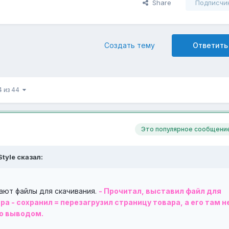
Share
Подписчи
Создать тему
Ответить
4 из 44
Это популярное сообщение
tyle
сказал:
ают файлы для скачивания.
- Прочитал, выставил файл для
ра - сохранил = перезагрузил страницу товара, а его там н
го выводом.