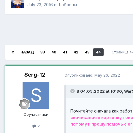
July 23, 2016
в
Шаблоны
НАЗАД
39
40
41
42
43
44
Страница 4
Serg-12
Опубликовано:
May 26, 2022
В 04.05.2022 at 10:30,
WarS
Почитайте сначала как работ
Соучастники
скачивания в карточку това
потому и прошу помочь с е
2