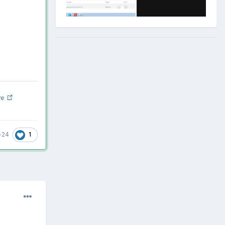
1
-24