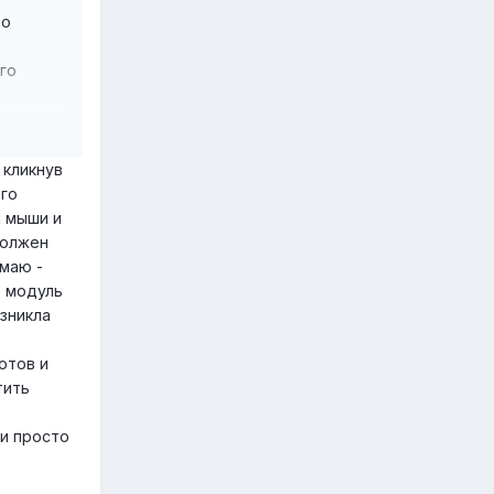
бо
го
 кликнув
его
и мыши и
должен
имаю -
т модуль
озникла
отов и
тить
ли просто