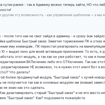
а сутки ранее - так в Админку можно теперь зайти, НО что ли
жности!
и другим эту возможность - как управление шаблоном = а мы е
акой еще КОД нужен?
- после того как не смог зайдя в админку - и сразу (как зайдя)
йка шаблона: Быстрый заказ. Заметил торможение ПК и отказ 
нным ему командам... ПК перестал реагировать на манипуляци
и 10 = выдал окно для моей активации приложения. То есть, я 
аботать этот модуль, а так как он уже работает, то как я пон
редактирования ВКЛючению либо его ОТКючению. Так как это
о редактирование НЕ возможно, то и нужен этот ключ! Вот и в
 (то)? Что делать?
гой более продвинутый модуль "Быстрый заказ" с кучей новор
ь не получается так как в основных модулях им (новым) замес
к не знаю как это сделать.
 Как деактивировать старый "Быстрый заказ" и не его место и
вее "Быстрый заказ". Как? подскажите пожалуйста.