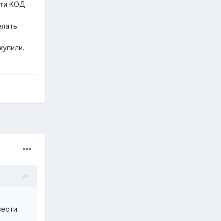
сти КОД
елать
купили.
вести