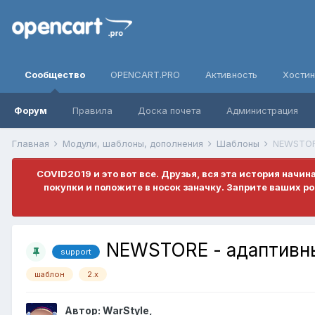
Сообщество
OPENCART.PRO
Активность
Хостин
Форум
Правила
Доска почета
Администрация
Главная
Модули, шаблоны, дополнения
Шаблоны
NEWSTORE
COVID2019 и это вот все. Друзья, вся эта история начин
покупки и положите в носок заначку. Заприте ваших 
NEWSTORE - адаптивны
support
шаблон
2.x
Автор:
WarStyle
,