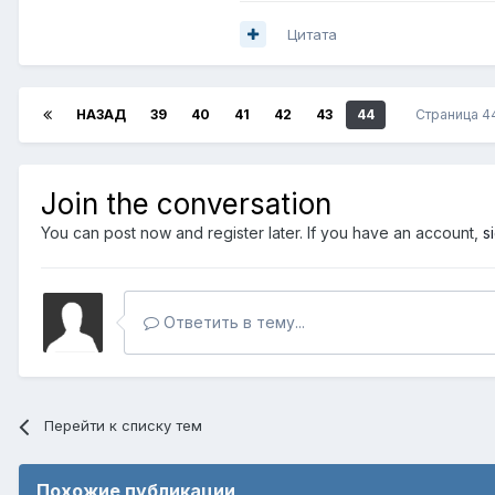
Цитата
НАЗАД
39
40
41
42
43
44
Страница 4
Join the conversation
You can post now and register later. If you have an account,
s
Ответить в тему...
Перейти к списку тем
Похожие публикации