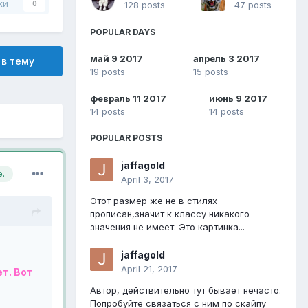
ки
128 posts
47 posts
0
POPULAR DAYS
май 9 2017
апрель 3 2017
 в тему
19 posts
15 posts
февраль 11 2017
июнь 9 2017
14 posts
14 posts
POPULAR POSTS
jaffagold
.
April 3, 2017
Этот размер же не в стилях
прописан,значит к классу никакого
значения не имеет. Это картинка...
jaffagold
April 21, 2017
ет. Вот
Автор, действительно тут бывает нечасто.
Попробуйте связаться с ним по скайпу