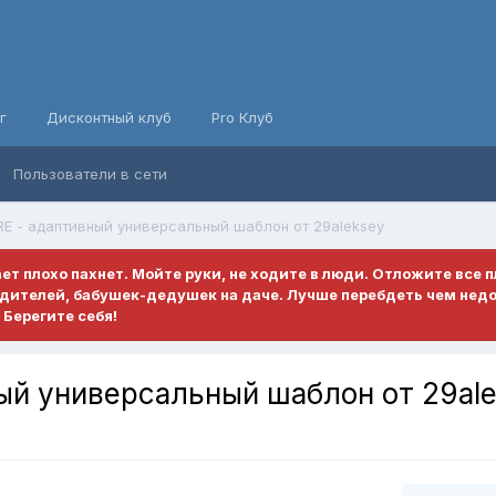
г
Дисконтный клуб
Pro Клуб
Пользователи в сети
 - адаптивный универсальный шаблон от 29aleksey
ает плохо пахнет. Мойте руки, не ходите в люди. Отложите все 
родителей, бабушек-дедушек на даче. Лучше перебдеть чем нед
Берегите себя!
й универсальный шаблон от 29ale