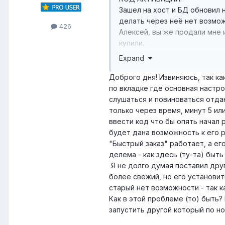
Зашел на хост и БД обновил н
делать через неё нет возмо
426
Алексей, вы же продали мне 
купили.
Так? так что происходит? К
Expand
Доброго дня! Извиняюсь, так как 
по вкладке где основная настро
слушаться и повиноваться отда
только через время, минут 5 ил
ввести код что бы опять начал р
будет дана возможность к его 
"Быстрый заказ" работает, а ег
делема - как здесь (ту-та) быть
Я не долго думая поставил дру
более свежий, но его установит
старый нет возможности - так ка
Как в этой проблеме (то) быть?
запустить другой который по но